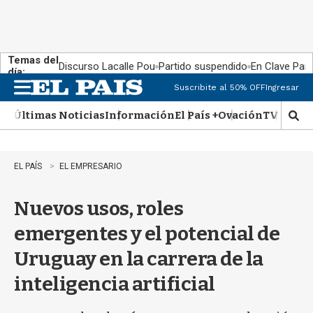
Temas del
Discurso Lacalle Pou
Partido suspendido
En Clave País
día:
Suscribite al 50% OFF
Ingresar
M
e
Últimas Noticias
Información
El País +
Ovación
TV Show
n
M
u
o
s
t
EL PAÍS
EL EMPRESARIO
r
a
Nuevos usos, roles
r
b
emergentes y el potencial de
�
s
Uruguay en la carrera de la
q
u
inteligencia artificial
e
d