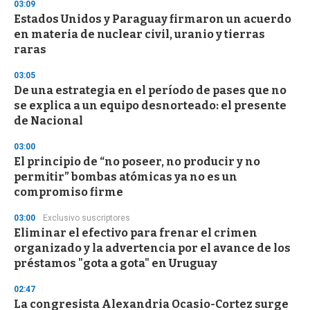
03:09
d
Estados Unidos y Paraguay firmaron un acuerdo
s
o
en materia de nuclear civil, uranio y tierras
f
raras
3
3
s
03:05
e
De una estrategia en el período de pases que no
c
se explica a un equipo desnorteado: el presente
o
n
de Nacional
d
s
03:00
El principio de “no poseer, no producir y no
permitir” bombas atómicas ya no es un
compromiso firme
03:00
Exclusivo suscriptores
Eliminar el efectivo para frenar el crimen
organizado y la advertencia por el avance de los
préstamos "gota a gota" en Uruguay
02:47
La congresista Alexandria Ocasio-Cortez surge