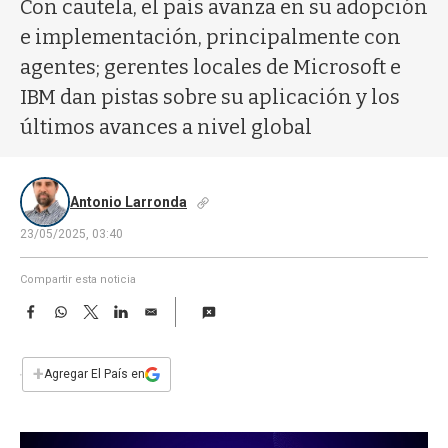
a
Con cautela, el país avanza en su adopción
e implementación, principalmente con
agentes; gerentes locales de Microsoft e
IBM dan pistas sobre su aplicación y los
últimos avances a nivel global
Antonio Larronda
23/05/2025, 03:40
Compartir esta noticia
F
W
T
L
E
a
h
w
i
m
c
a
i
n
a
e
t
t
k
i
+
Agregar El País en
b
s
t
e
l
o
A
e
d
o
p
r
I
k
p
n