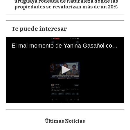
uruguaya rodeada de naturaleza donde las
propiedades se revalorizan más de un 20%
Te puede interesar
El mal momento de Yanina Gasañol con un hincha argentino en "Subrayado"
0
s
e
c
Últimas Noticias
o
n