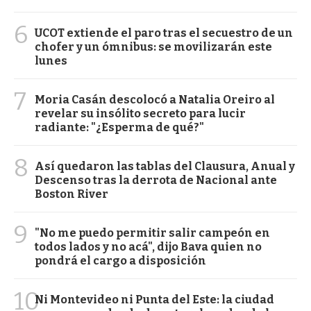
6
UCOT extiende el paro tras el secuestro de un
chofer y un ómnibus: se movilizarán este
lunes
7
Moria Casán descolocó a Natalia Oreiro al
revelar su insólito secreto para lucir
radiante: "¿Esperma de qué?"
8
Así quedaron las tablas del Clausura, Anual y
Descenso tras la derrota de Nacional ante
Boston River
9
"No me puedo permitir salir campeón en
todos lados y no acá", dijo Bava quien no
pondrá el cargo a disposición
10
Ni Montevideo ni Punta del Este: la ciudad