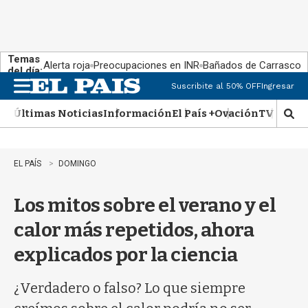
Temas
Alerta roja
Preocupaciones en INR
Bañados de Carrasco
del día:
Suscribite al 50% OFF
Ingresar
M
e
Últimas Noticias
Información
El País +
Ovación
TV Show
n
M
u
o
s
t
EL PAÍS
DOMINGO
r
a
Los mitos sobre el verano y el
r
b
calor más repetidos, ahora
�
s
explicados por la ciencia
q
u
e
¿Verdadero o falso? Lo que siempre
d