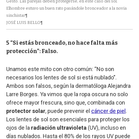
Gesto. Las parejas deben protegerse, en este caso del sol.
Elhombre estuvo un buen rato pasándole bronceador a la novia
sinchistar¶
JOSÉ LUIS BELLO¶
5 “Si estás bronceado, no hace falta más
protección": Falso.
Unamos este mito con otro común: “No son
necesarios los lentes de sol si está nublado”.
Ambos son falsos, según la dermatóloga Alejandra
Larre Borges. Ya vimos que la ropa oscura no solo
ofrece mayor frescura, sino que, combinada con
protector solar
, puede prevenir el
cáncer de piel
.
Los lentes de sol son esenciales para proteger los
ojos de la
radiación ultravioleta
(UV), incluso en
días nublados. Hasta el 80% de los rayos UV puede