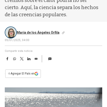
creímos sobre el calor podría no ser
a
cierto. Aquí, la ciencia separa los hechos
de las creencias populares.
María de los Ángeles Orfila
05/01/2025, 04:00
Compartir esta noticia
F
W
T
L
E
a
h
w
i
m
c
a
i
n
a
e
t
t
k
i
+
Agregar El País en
b
s
t
e
l
o
A
e
d
o
p
r
I
k
p
n