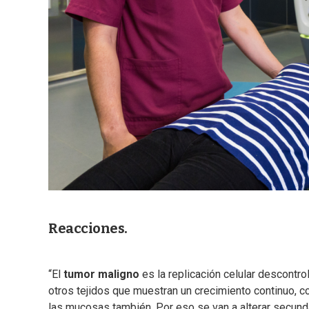
Reacciones.
“El
tumor maligno
es la replicación celular descont
otros tejidos que muestran un crecimiento continuo, co
las mucosas también. Por eso se van a alterar secun