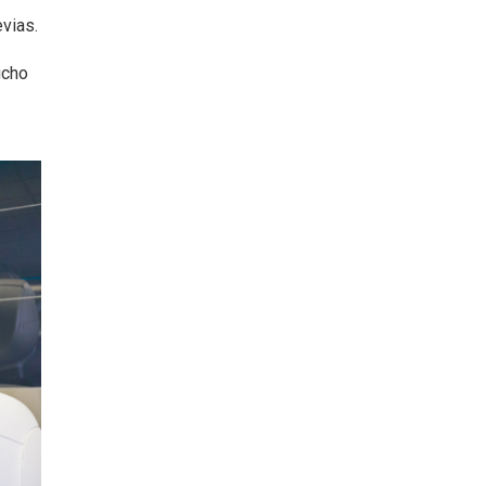
evias.
ucho