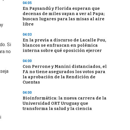
04:05
En Paysandú y Florida esperan que
decenas de miles vayan a ver al Papa;
buscan lugares para las misas al aire
libre
ay
04:03
En la previa a discurso de Lacalle Pou,
do. Si
blancos se enfrascan en polémica
interna sobre qué oposición ejercer
ara no
04:00
Con Perrone y Manini distanciados, el
nseja
FA no tiene asegurados los votos para
la aprobación de la Rendición de
Cuentas
04:00
Bioinformática: la nueva carrera de la
Universidad ORT Uruguay que
transforma la salud y la ciencia
i