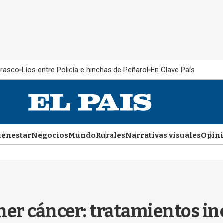
rrasco
Líos entre Policía e hinchas de Peñarol
En Clave País
ienestar
Negocios
Mundo
Rurales
Narrativas visuales
Opin
ener cáncer: tratamientos in