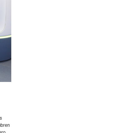
s
ubren
ero