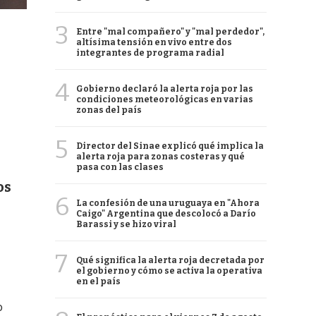
3
Entre "mal compañero" y "mal perdedor",
altísima tensión en vivo entre dos
integrantes de programa radial
4
Gobierno declaró la alerta roja por las
condiciones meteorológicas en varias
zonas del país
5
Director del Sinae explicó qué implica la
alerta roja para zonas costeras y qué
pasa con las clases
os
6
La confesión de una uruguaya en "Ahora
Caigo" Argentina que descolocó a Darío
Barassi y se hizo viral
7
Qué significa la alerta roja decretada por
el gobierno y cómo se activa la operativa
en el país
o