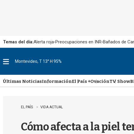
Temas del día:
Alerta roja
Preocupaciones en INR
Bañados de Ca
Montevideo, T 13° H 95%
M
e
n
u
Últimas Noticias
Información
El País +
Ovación
TV Show
B
EL PAÍS
VIDA ACTUAL
Cómo afecta a la piel t