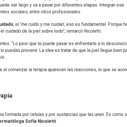
puede ser largo y va a pasar por diferentes etapas. Integran ese
tes sociales, entre otros profesionales.
uidado
, el ‘me cuido y me cuidan’; eso es fundamental. Porque h
l cuidado de la piel sobre todo”, remarcó Nicoletti.
antes. “Lo peor que te puede pasar es enfrentarte a lo desconoci
o puedas prevenir. La idea es tratar de que la piel llegue bien p
ís.
que al comenzar la terapia aparecen las reacciones, lo que se aco
rapia
ea formada por células y por sustancias que las unen. Es como s
ermatóloga Sofía Nicoletti
.