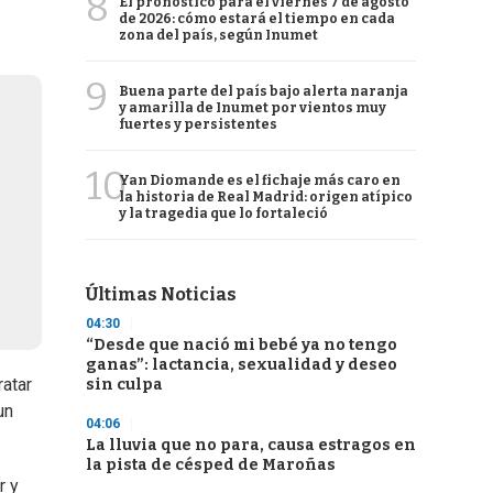
8
El pronóstico para el viernes 7 de agosto
de 2026: cómo estará el tiempo en cada
zona del país, según Inumet
9
Buena parte del país bajo alerta naranja
y amarilla de Inumet por vientos muy
fuertes y persistentes
10
Yan Diomande es el fichaje más caro en
la historia de Real Madrid: origen atípico
y la tragedia que lo fortaleció
Últimas Noticias
04:30
“Desde que nació mi bebé ya no tengo
ganas”: lactancia, sexualidad y deseo
ratar
sin culpa
un
04:06
La lluvia que no para, causa estragos en
la pista de césped de Maroñas
r y