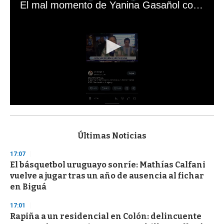
El mal momento de Yanina Gasañol con un hincha argentino en "Subrayado"
0
s
e
c
Últimas Noticias
o
n
17:07
d
El básquetbol uruguayo sonríe: Mathías Calfani
s
o
vuelve a jugar tras un año de ausencia al fichar
f
en Biguá
3
3
s
17:01
e
Rapiña a un residencial en Colón: delincuente
c