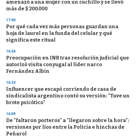
amenazó a una mujer con un cuchillo y se llevó
o
n
más de $ 200.000
d
s
17:00
Por qué cada vez más personas guardan una
hoja de laurel en la funda del celular y qué
significa este ritual
16:34
Preocupación en INR tras resolución judicial que
autorizó visita conyugal al líder narco
Fernández Albín
16:33
Influencer que escapó corriendo de casa de
sindicalista argentino contó su versión: "Tuve un
brote psicótico"
16:09
De "faltaron porteros" a "llegaron sobre la hora":
versiones por líos entre la Policía e hinchas de
Peñarol