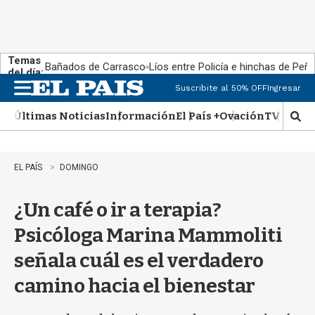
Temas
Bañados de Carrasco
Líos entre Policía e hinchas de Peña
del día:
Suscribite al 50% OFF
Ingresar
M
e
Últimas Noticias
Información
El País +
Ovación
TV Show
n
M
u
o
s
t
EL PAÍS
DOMINGO
r
a
¿Un café o ir a terapia?
r
b
Psicóloga Marina Mammoliti
�
s
señala cuál es el verdadero
q
u
camino hacia el bienestar
e
d