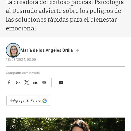
a
La creadora del exitoso podcast Psicología
al Desnudo advierte sobre los peligros de
las soluciones rápidas para el bienestar
emocional.
María de los Ángeles Orfila
18/08/2024, 03:00
Compartir esta noticia
F
W
T
L
E
a
h
w
i
m
c
a
i
n
a
e
t
t
k
i
+
Agregar El País en
b
s
t
e
l
o
A
e
d
o
p
r
I
k
p
n