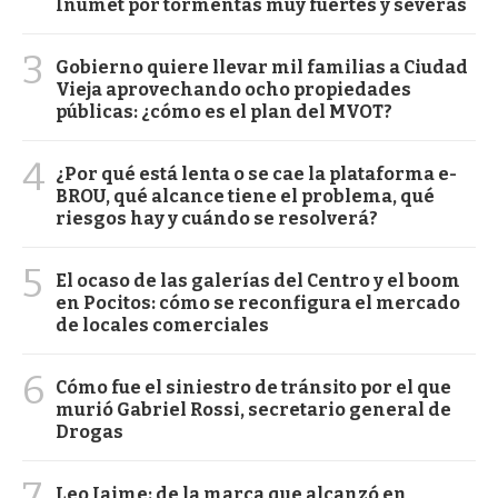
Inumet por tormentas muy fuertes y severas
3
Gobierno quiere llevar mil familias a Ciudad
Vieja aprovechando ocho propiedades
públicas: ¿cómo es el plan del MVOT?
4
¿Por qué está lenta o se cae la plataforma e-
BROU, qué alcance tiene el problema, qué
riesgos hay y cuándo se resolverá?
5
El ocaso de las galerías del Centro y el boom
en Pocitos: cómo se reconfigura el mercado
de locales comerciales
6
Cómo fue el siniestro de tránsito por el que
murió Gabriel Rossi, secretario general de
Drogas
7
Leo Jaime: de la marca que alcanzó en