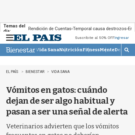
Temas del
Rendición de Cuentas
Temporal causa destrozos
En 
día:
Suscribite al 50% OFF
Ingresar
M
e
Vida Sana
Nutrición
Fitness
Mente
Descans
n
M
u
o
s
t
EL PAÍS
BIENESTAR
VIDA SANA
r
a
Vómitos en gatos: cuándo
r
b
dejan de ser algo habitual y
�
s
pasan a ser una señal de alerta
q
u
e
Veterinarios advierten que los vómitos
d