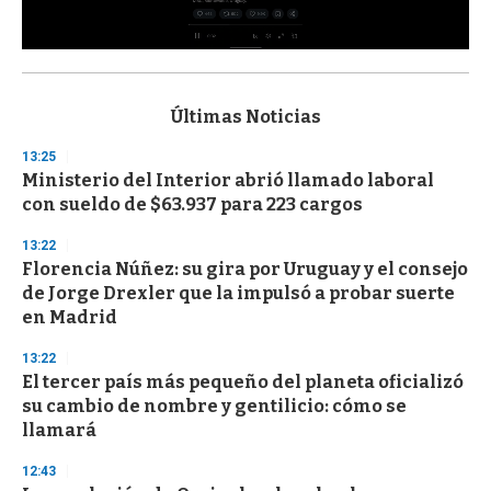
0
s
e
c
Últimas Noticias
o
n
13:25
d
Ministerio del Interior abrió llamado laboral
s
o
con sueldo de $63.937 para 223 cargos
f
3
13:22
3
s
Florencia Núñez: su gira por Uruguay y el consejo
e
de Jorge Drexler que la impulsó a probar suerte
c
en Madrid
o
n
d
13:22
s
El tercer país más pequeño del planeta oficializó
su cambio de nombre y gentilicio: cómo se
llamará
12:43