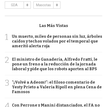
GDA
Mascotas
Las Más Vistas
1
Un muerto, miles de personas sin luz, árboles
caídos y techos volados por el temporal que
ameritó alerta roja
2
El ministro de Ganadería, Alfredo Fratti, le
pone un freno a la reducción de la jornada
laboral y pide que los robots aporten al BPS
3
"¡Volvé a Adeom!": el filoso comentario de
Yesty Prieto a Valeria Ripoll en plena Cena de
Famosos
4
Con Perrone y Manini distanciados, el FA no