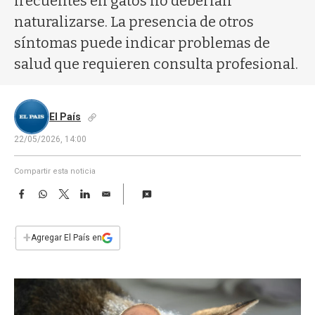
frecuentes en gatos no deberían
a
naturalizarse. La presencia de otros
síntomas puede indicar problemas de
salud que requieren consulta profesional.
El País
22/05/2026, 14:00
Compartir esta noticia
F
W
T
L
E
a
h
w
i
m
c
a
i
n
a
e
t
t
k
i
+
Agregar El País en
b
s
t
e
l
o
A
e
d
o
p
r
I
k
p
n