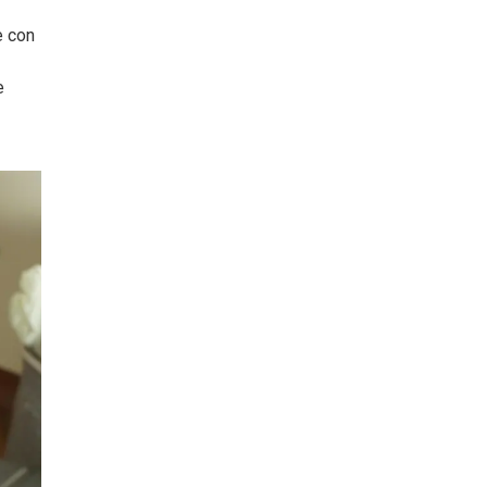
e con
e