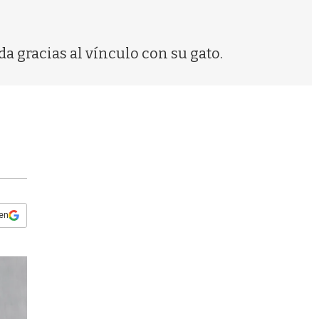
s
q
u
e
a gracias al vínculo con su gato.
d
a
 en