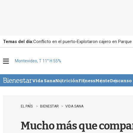
Temas del día:
Conflicto en el puerto
Explotaron cajero en Parque
Montevideo, T 11° H 55%
M
e
n
u
Vida Sana
Nutrición
Fitness
Mente
Descanso
EL PAÍS
BIENESTAR
VIDA SANA
Mucho más que compañía