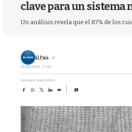
clave para un sistema 
Un análisis revela que el 87% de los cu
El País
18/05/2026, 17:00
Compartir esta noticia
F
W
T
L
E
a
h
w
i
m
c
a
i
n
a
e
t
t
k
i
b
s
t
e
l
o
A
e
d
o
p
r
I
k
p
n