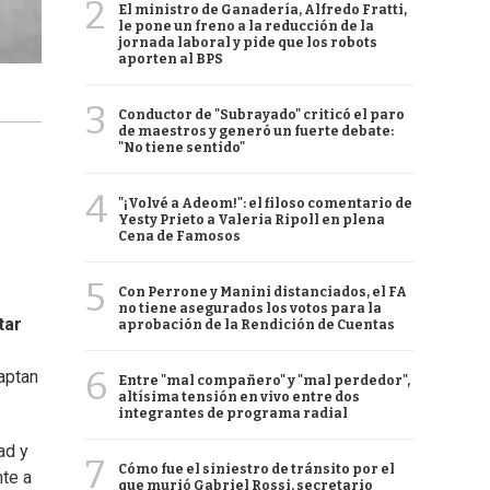
2
El ministro de Ganadería, Alfredo Fratti,
le pone un freno a la reducción de la
jornada laboral y pide que los robots
aporten al BPS
3
Conductor de "Subrayado" criticó el paro
de maestros y generó un fuerte debate:
"No tiene sentido"
4
"¡Volvé a Adeom!": el filoso comentario de
Yesty Prieto a Valeria Ripoll en plena
Cena de Famosos
5
Con Perrone y Manini distanciados, el FA
no tiene asegurados los votos para la
tar
aprobación de la Rendición de Cuentas
6
aptan
Entre "mal compañero" y "mal perdedor",
altísima tensión en vivo entre dos
integrantes de programa radial
ad y
7
Cómo fue el siniestro de tránsito por el
te a
que murió Gabriel Rossi, secretario