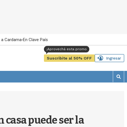
 a Cardama
En Clave País
Suscribite al 50% OFF
Ingresar
M
o
s
t
r
a
r
 casa puede ser la
b
�