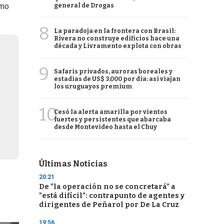
omo
general de Drogas
8
La paradoja en la frontera con Brasil:
Rivera no construye edificios hace una
década y Livramento explota con obras
9
Safaris privados, auroras boreales y
estadías de US$ 3.000 por día: así viajan
los uruguayos premium
10
Cesó la alerta amarilla por vientos
fuertes y persistentes que abarcaba
desde Montevideo hasta el Chuy
Últimas Noticias
20:21
De "la operación no se concretará" a
"está difícil": contrapunto de agentes y
dirigentes de Peñarol por De La Cruz
19:56