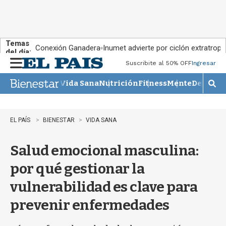
Temas
Conexión Ganadera
Inumet advierte por ciclón extratropi
del día:
Suscribite al 50% OFF
Ingresar
M
e
Vida Sana
Nutrición
Fitness
Mente
Descans
n
M
u
o
s
t
EL PAÍS
BIENESTAR
VIDA SANA
r
a
Salud emocional masculina:
r
b
por qué gestionar la
�
s
vulnerabilidad es clave para
q
u
prevenir enfermedades
e
d