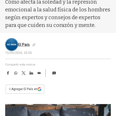
a
Cómo afecta la soledad y la represión
emocional a la salud física de los hombres
según expertos y consejos de expertos
para que cuiden su corazón y mente.
El País
15/05/2026, 20:00
Compartir esta noticia
F
W
T
L
E
a
h
w
i
m
c
a
i
n
a
e
t
t
k
i
+
Agregar El País en
b
s
t
e
l
o
A
e
d
o
p
r
I
k
p
n