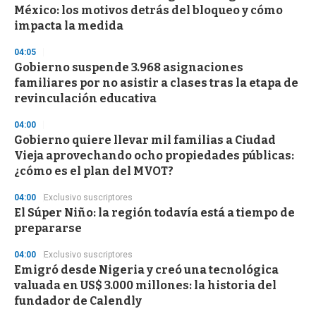
o
México: los motivos detrás del bloqueo y cómo
f
impacta la medida
3
3
s
04:05
e
Gobierno suspende 3.968 asignaciones
c
familiares por no asistir a clases tras la etapa de
o
n
revinculación educativa
d
s
04:00
Gobierno quiere llevar mil familias a Ciudad
Vieja aprovechando ocho propiedades públicas:
¿cómo es el plan del MVOT?
04:00
Exclusivo suscriptores
El Súper Niño: la región todavía está a tiempo de
prepararse
04:00
Exclusivo suscriptores
Emigró desde Nigeria y creó una tecnológica
valuada en US$ 3.000 millones: la historia del
fundador de Calendly