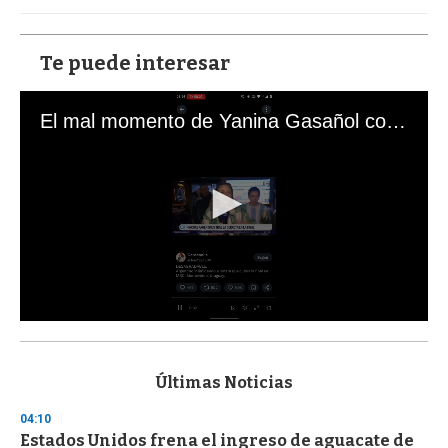
Te puede interesar
El mal momento de Yanina Gasañol con un hincha argentino en "Subrayado"
0
s
e
c
Últimas Noticias
o
n
04:10
d
Estados Unidos frena el ingreso de aguacate de
s