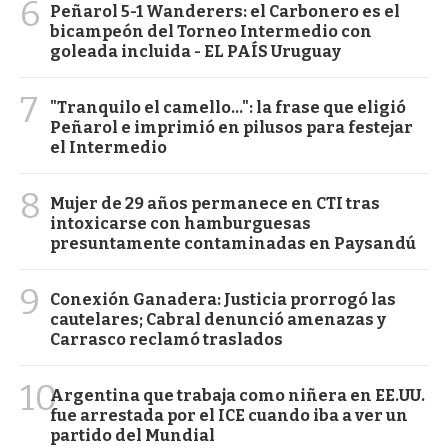
6
Peñarol 5-1 Wanderers: el Carbonero es el
bicampeón del Torneo Intermedio con
goleada incluida - EL PAÍS Uruguay
7
"Tranquilo el camello...": la frase que eligió
Peñarol e imprimió en pilusos para festejar
el Intermedio
8
Mujer de 29 años permanece en CTI tras
intoxicarse con hamburguesas
presuntamente contaminadas en Paysandú
9
Conexión Ganadera: Justicia prorrogó las
cautelares; Cabral denunció amenazas y
Carrasco reclamó traslados
10
Argentina que trabaja como niñera en EE.UU.
fue arrestada por el ICE cuando iba a ver un
partido del Mundial