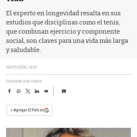
a
El experto en longevidad resalta en sus
estudios que disciplinas como el tenis,
que combinan ejercicio y componente
social, son claves para una vida más larga
y saludable.
06/07/2026, 16:31
Compartir esta noticia
F
W
T
L
E
a
h
w
i
m
c
a
i
n
a
e
t
t
k
i
+
Agregar El País en
b
s
t
e
l
o
A
e
d
o
p
r
I
k
p
n