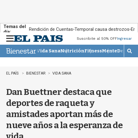
Temas del
Rendición de Cuentas
Temporal causa destrozos
En 
día:
Suscribite al 50% OFF
Ingresar
M
e
Vida Sana
Nutrición
Fitness
Mente
Descans
n
M
u
o
s
t
EL PAÍS
BIENESTAR
VIDA SANA
r
a
Dan Buettner destaca que
r
b
deportes de raqueta y
�
s
amistades aportan más de
q
u
nueve años a la esperanza de
e
d
vida