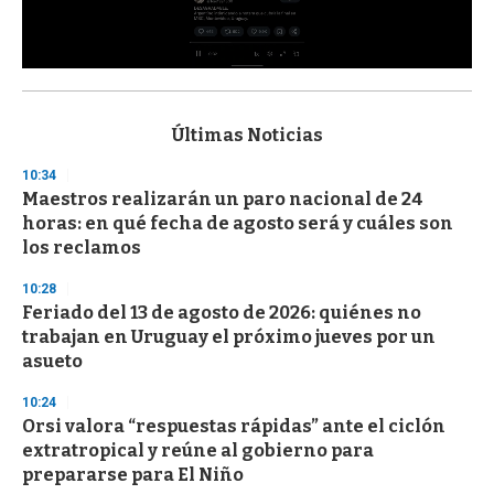
0
s
e
c
Últimas Noticias
o
n
10:34
d
Maestros realizarán un paro nacional de 24
s
o
horas: en qué fecha de agosto será y cuáles son
f
los reclamos
3
3
s
10:28
e
Feriado del 13 de agosto de 2026: quiénes no
c
trabajan en Uruguay el próximo jueves por un
o
n
asueto
d
s
10:24
Orsi valora “respuestas rápidas” ante el ciclón
extratropical y reúne al gobierno para
prepararse para El Niño