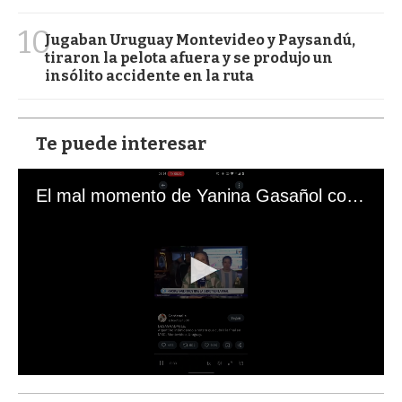
10
Jugaban Uruguay Montevideo y Paysandú,
tiraron la pelota afuera y se produjo un
insólito accidente en la ruta
Te puede interesar
El mal momento de Yanina Gasañol con un hincha argentino en "Subrayado"
0
s