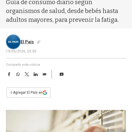
a
Guía de consumo diario según
organismos de salud, desde bebés hasta
adultos mayores, para prevenir la fatiga.
El País
19/05/2026, 20:30
Compartir esta noticia
F
W
T
L
E
a
h
w
i
m
c
a
i
n
a
e
t
t
k
i
+
Agregar El País en
b
s
t
e
l
o
A
e
d
o
p
r
I
k
p
n