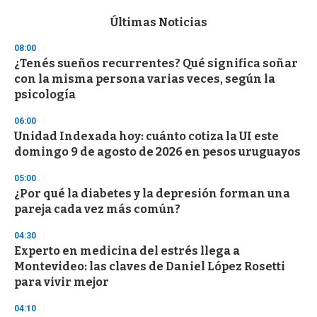
e
c
Últimas Noticias
o
n
08:00
d
¿Tenés sueños recurrentes? Qué significa soñar
s
o
con la misma persona varias veces, según la
f
psicología
3
3
s
06:00
e
Unidad Indexada hoy: cuánto cotiza la UI este
c
domingo 9 de agosto de 2026 en pesos uruguayos
o
n
d
05:00
s
¿Por qué la diabetes y la depresión forman una
pareja cada vez más común?
04:30
Experto en medicina del estrés llega a
Montevideo: las claves de Daniel López Rosetti
para vivir mejor
04:10