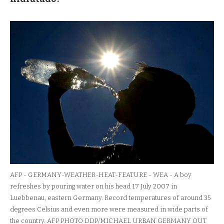
AFP - GERMANY-WEATHER-HEAT-FEATURE - WEA - A boy
refreshes by pouring water on his head 17 July 2007 in
Luebbenau, eastern Germany. Record temperatures of around 35
degrees Celsius and even more were measured in wide parts of
the country. AFP PHOTO DDP/MICHAEL URBAN GERMANY OUT