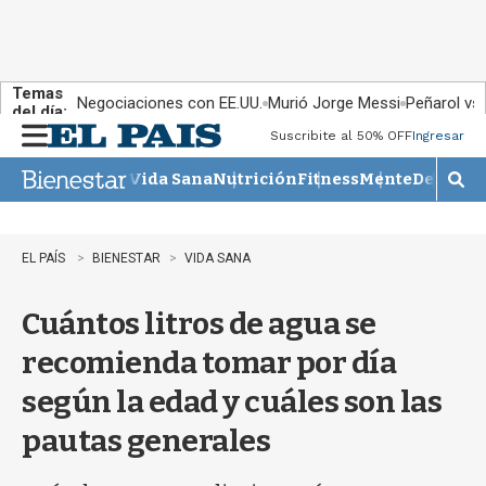
Temas
Negociaciones con EE.UU.
Murió Jorge Messi
Peñarol vs
del día:
Suscribite al 50% OFF
Ingresar
M
e
Vida Sana
Nutrición
Fitness
Mente
Descans
n
M
u
o
s
t
EL PAÍS
BIENESTAR
VIDA SANA
r
a
Cuántos litros de agua se
r
b
recomienda tomar por día
�
s
según la edad y cuáles son las
q
u
pautas generales
e
d