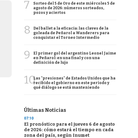
7
Sorteo del 5 de Oro de este miércoles 5 de
agosto de 2026: números sorteados,
pozos y aciertos
8
Del ballet a la eficacia: las claves de la
goleada de Peñarol a Wanderers para
conquistar el Torneo Intermedio
9
El primer gol del argentino Leonel Jaime
en Peñarol: en una final y con una
definición de lujo
10
Las "presiones" de Estados Unidos que ha
recibido el gobierno en este período y
qué diálogo se está manteniendo
Últimas Noticias
07:10
El pronóstico para el jueves 6 de agosto
de 2026: cómo estará el tiempo en cada
zona del país, según Inumet