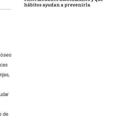
hábitos ayudan a prevenirla
o óseo
icas
njas,
udar
s de
s