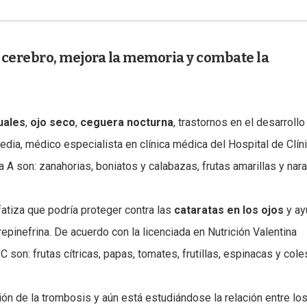
l cerebro, mejora la memoria y combate la
uales
,
ojo seco
,
ceguera nocturna
, trastornos en el desarroll
redia, médico especialista en clínica médica del Hospital de Clín
A son: zanahorias, boniatos y calabazas, frutas amarillas y nara
atiza que podría proteger contra las
cataratas en los ojos
y ay
pinefrina. De acuerdo con la licenciada en Nutrición Valentina
son: frutas cítricas, papas, tomates, frutillas, espinacas y cole
ción de la trombosis y aún está estudiándose la relación entre lo