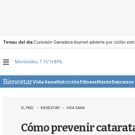
Temas del día:
Conexión Ganadera
Inumet advierte por ciclón extr
Montevideo, T 15° H 89%
M
e
n
u
Vida Sana
Nutrición
Fitness
Mente
Descanso
EL PAÍS
BIENESTAR
VIDA SANA
Cómo prevenir catarata