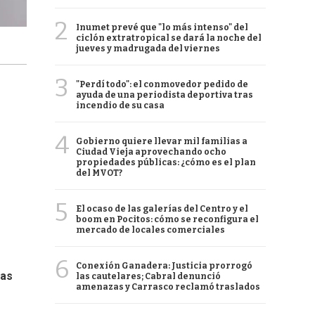
2
Inumet prevé que "lo más intenso" del
ciclón extratropical se dará la noche del
jueves y madrugada del viernes
3
"Perdí todo": el conmovedor pedido de
ayuda de una periodista deportiva tras
incendio de su casa
4
Gobierno quiere llevar mil familias a
Ciudad Vieja aprovechando ocho
propiedades públicas: ¿cómo es el plan
del MVOT?
5
El ocaso de las galerías del Centro y el
boom en Pocitos: cómo se reconfigura el
mercado de locales comerciales
6
Conexión Ganadera: Justicia prorrogó
nas
las cautelares; Cabral denunció
amenazas y Carrasco reclamó traslados