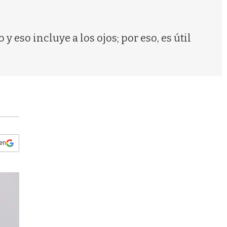
s
q
u
e
eso incluye a los ojos; por eso, es útil
d
a
 en