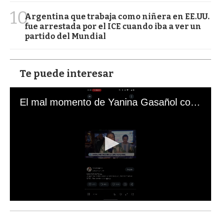
10
Argentina que trabaja como niñera en EE.UU.
fue arrestada por el ICE cuando iba a ver un
partido del Mundial
Te puede interesar
El mal momento de Yanina Gasañol con un hincha argentino en "Subrayado"
0
s
e