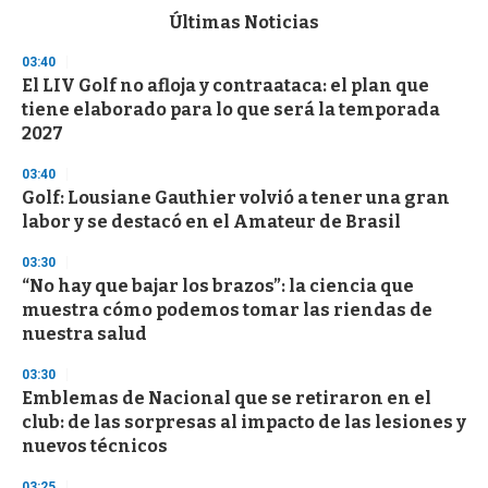
c
Últimas Noticias
o
n
03:40
d
El LIV Golf no afloja y contraataca: el plan que
s
o
tiene elaborado para lo que será la temporada
f
2027
3
3
s
03:40
e
Golf: Lousiane Gauthier volvió a tener una gran
c
labor y se destacó en el Amateur de Brasil
o
n
d
03:30
s
“No hay que bajar los brazos”: la ciencia que
muestra cómo podemos tomar las riendas de
nuestra salud
03:30
Emblemas de Nacional que se retiraron en el
club: de las sorpresas al impacto de las lesiones y
nuevos técnicos
03:25