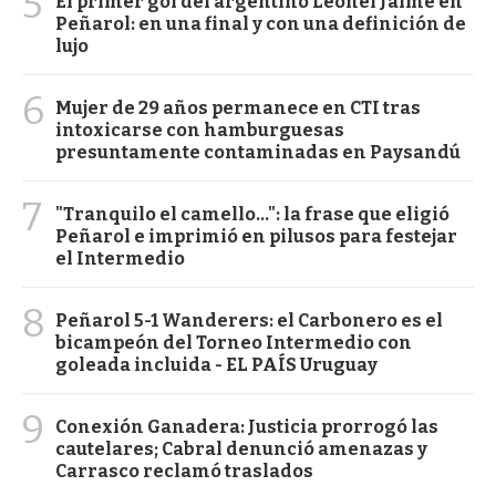
5
El primer gol del argentino Leonel Jaime en
Peñarol: en una final y con una definición de
lujo
6
Mujer de 29 años permanece en CTI tras
intoxicarse con hamburguesas
presuntamente contaminadas en Paysandú
7
"Tranquilo el camello...": la frase que eligió
Peñarol e imprimió en pilusos para festejar
el Intermedio
8
Peñarol 5-1 Wanderers: el Carbonero es el
bicampeón del Torneo Intermedio con
goleada incluida - EL PAÍS Uruguay
9
Conexión Ganadera: Justicia prorrogó las
cautelares; Cabral denunció amenazas y
Carrasco reclamó traslados