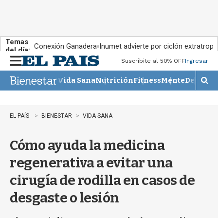
Temas
Conexión Ganadera
Inumet advierte por ciclón extratropi
del día:
Suscribite al 50% OFF
Ingresar
M
e
Vida Sana
Nutrición
Fitness
Mente
Descans
n
M
u
o
s
t
EL PAÍS
BIENESTAR
VIDA SANA
r
a
Cómo ayuda la medicina
r
b
regenerativa a evitar una
�
s
cirugía de rodilla en casos de
q
u
desgaste o lesión
e
d