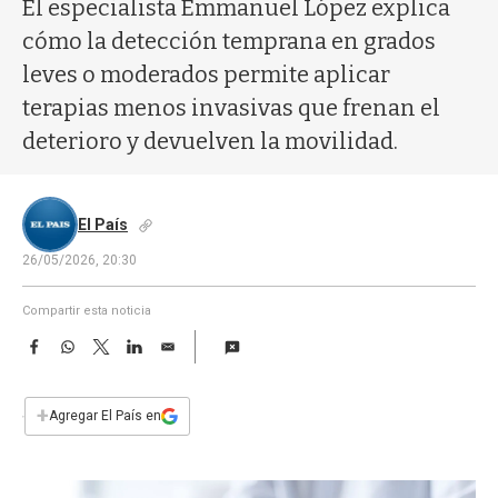
a
El especialista Emmanuel López explica
cómo la detección temprana en grados
leves o moderados permite aplicar
terapias menos invasivas que frenan el
deterioro y devuelven la movilidad.
El País
26/05/2026, 20:30
Compartir esta noticia
F
W
T
L
E
a
h
w
i
m
c
a
i
n
a
e
t
t
k
i
+
Agregar El País en
b
s
t
e
l
o
A
e
d
o
p
r
I
k
p
n