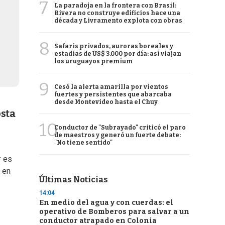
7
La paradoja en la frontera con Brasil:
Rivera no construye edificios hace una
década y Livramento explota con obras
8
Safaris privados, auroras boreales y
estadías de US$ 3.000 por día: así viajan
los uruguayos premium
9
Cesó la alerta amarilla por vientos
fuertes y persistentes que abarcaba
desde Montevideo hasta el Chuy
osta
10
Conductor de "Subrayado" criticó el paro
de maestros y generó un fuerte debate:
"No tiene sentido"
r
es
 en
Últimas Noticias
14:04
En medio del agua y con cuerdas: el
operativo de Bomberos para salvar a un
conductor atrapado en Colonia