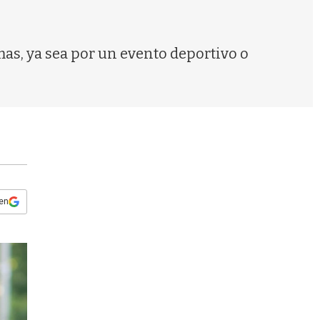
s
q
u
e
as, ya sea por un evento deportivo o
d
a
 en