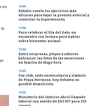
ce es
14:00
Estudio revela los ejercicios más
eficaces para bajar la presión arterial y
controlar la hipertensión
13:56
 la
Para celebrar el Día del Gato: un
encuentro con lectura para hablar
sobre bienestar animal
13:50
Entre sorpresas, playas y sabores
bahianos: las fotos de las vacaciones
 en
en familia de Hugo Soca
13:45
Fue club, sede universitaria y símbolo
de Playa Hermosa: hoy debaten su
posible demolición
13:25
Ministerio del Interior abrió llamado
laboral con sueldo de $63.937 para 223
cargos