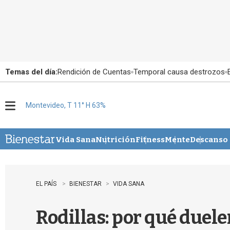
Temas del día:
Rendición de Cuentas
Temporal causa destrozos
Montevideo, T 11° H 63%
M
e
n
u
Vida Sana
Nutrición
Fitness
Mente
Descanso
EL PAÍS
BIENESTAR
VIDA SANA
Rodillas: por qué duel