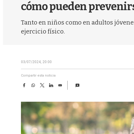
cómo pueden prevenir
Tanto en niños como en adultos jóvenes
ejercicio físico.
03/07/2024, 20:00
Compartir esta noticia
F
W
T
L
E
a
h
w
i
m
c
a
i
n
a
e
t
t
k
i
b
s
t
e
l
o
A
e
d
o
p
r
I
k
p
n