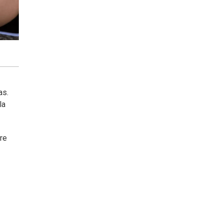
as.
la
re