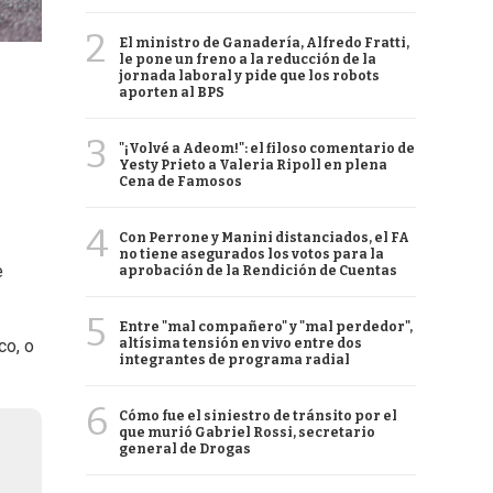
2
El ministro de Ganadería, Alfredo Fratti,
le pone un freno a la reducción de la
jornada laboral y pide que los robots
aporten al BPS
3
"¡Volvé a Adeom!": el filoso comentario de
Yesty Prieto a Valeria Ripoll en plena
Cena de Famosos
4
Con Perrone y Manini distanciados, el FA
no tiene asegurados los votos para la
e
aprobación de la Rendición de Cuentas
5
Entre "mal compañero" y "mal perdedor",
altísima tensión en vivo entre dos
co, o
integrantes de programa radial
6
Cómo fue el siniestro de tránsito por el
que murió Gabriel Rossi, secretario
general de Drogas