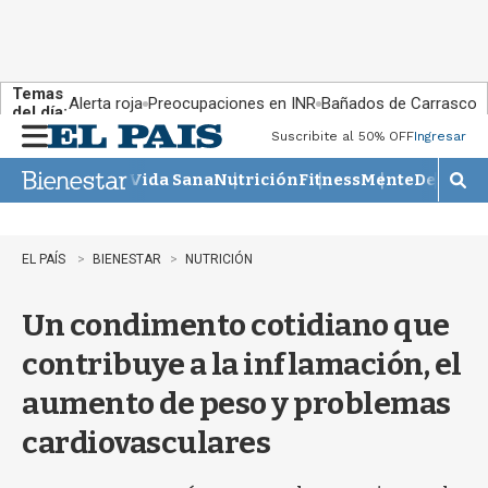
Temas
Alerta roja
Preocupaciones en INR
Bañados de Carrasco
del día:
Suscribite al 50% OFF
Ingresar
M
e
Vida Sana
Nutrición
Fitness
Mente
Descans
n
M
u
o
s
t
EL PAÍS
BIENESTAR
NUTRICIÓN
r
a
Un condimento cotidiano que
r
b
contribuye a la inflamación, el
�
s
aumento de peso y problemas
q
u
cardiovasculares
e
d