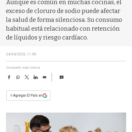
a
Aunque es común en muchas cocinas, el
exceso de cloruro de sodio puede afectar
la salud de forma silenciosa. Su consumo
habitual está relacionado con retención
de líquidos y riesgo cardíaco.
24/04/2025, 11:00
Compartir esta noticia
F
W
T
L
E
a
h
w
i
m
c
a
i
n
a
e
t
t
k
i
+
Agregar El País en
b
s
t
e
l
o
A
e
d
o
p
r
I
k
p
n