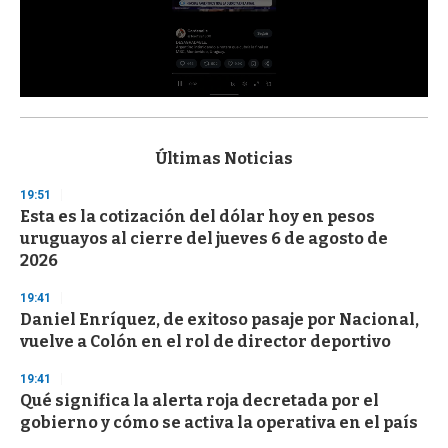
0
s
e
c
Últimas Noticias
o
n
19:51
d
Esta es la cotización del dólar hoy en pesos
s
o
uruguayos al cierre del jueves 6 de agosto de
f
2026
3
3
s
19:41
e
Daniel Enríquez, de exitoso pasaje por Nacional,
c
vuelve a Colón en el rol de director deportivo
o
n
d
19:41
s
Qué significa la alerta roja decretada por el
gobierno y cómo se activa la operativa en el país