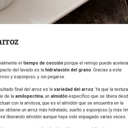
arroz
cialmente el
tiempo de cocción
porque el remojo puede acelerar
pacto del lavado es la
hidratación del grano
. Gracias a este
broso y esponjoso, y sin pegarse.
ltado final del arroz es la
variedad del arroz
. Ya que la textura
de de la
amilopectina
; un
almidón
específico que se libera desd
actuan con la amilosa, que es el almidón que se encuentra en la
 se obtiene un arroz más hidratado, suelto y esponjoso (y más li
uirá liberando almidón aunque haya sido enjuagado varias veces.