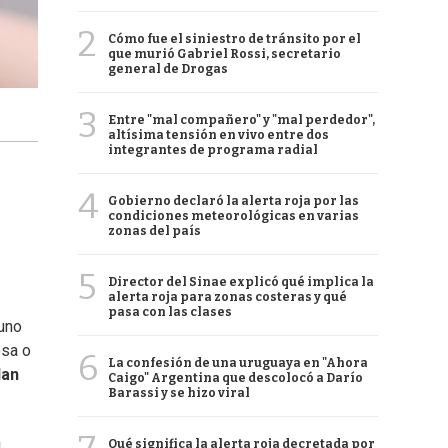
2
Cómo fue el siniestro de tránsito por el
que murió Gabriel Rossi, secretario
general de Drogas
3
Entre "mal compañero" y "mal perdedor",
altísima tensión en vivo entre dos
integrantes de programa radial
4
Gobierno declaró la alerta roja por las
condiciones meteorológicas en varias
zonas del país
5
Director del Sinae explicó qué implica la
alerta roja para zonas costeras y qué
pasa con las clases
 uno
esa o
6
La confesión de una uruguaya en "Ahora
dan
Caigo" Argentina que descolocó a Darío
Barassi y se hizo viral
n
Qué significa la alerta roja decretada por