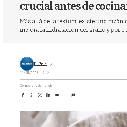
crucial antes de cocina
Más allá de la textura, existe una razó
mejora la hidratación del grano y por q
El País
11/05/2026, 10:12
Compartir esta noticia
F
W
T
L
E
a
h
w
i
m
c
a
i
n
a
e
t
t
k
i
b
s
t
e
l
o
A
e
d