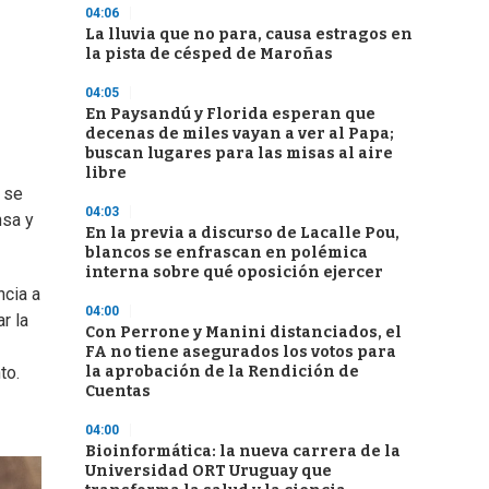
04:06
La lluvia que no para, causa estragos en
la pista de césped de Maroñas
04:05
En Paysandú y Florida esperan que
decenas de miles vayan a ver al Papa;
buscan lugares para las misas al aire
libre
 se
04:03
nsa y
En la previa a discurso de Lacalle Pou,
blancos se enfrascan en polémica
interna sobre qué oposición ejercer
ncia a
04:00
r la
Con Perrone y Manini distanciados, el
FA no tiene asegurados los votos para
la aprobación de la Rendición de
to.
Cuentas
04:00
Bioinformática: la nueva carrera de la
Universidad ORT Uruguay que