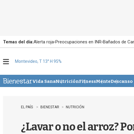
Temas del día:
Alerta roja
Preocupaciones en INR
Bañados de Ca
Montevideo, T 13° H 95%
M
e
n
u
Vida Sana
Nutrición
Fitness
Mente
Descanso
EL PAÍS
BIENESTAR
NUTRICIÓN
¿Lavar o no el arroz? P