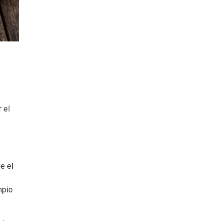
 el
e el
mpio