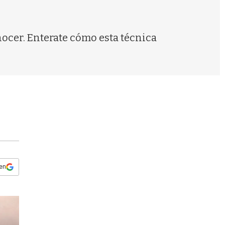
s
q
u
e
nocer. Enterate cómo esta técnica
d
a
 en