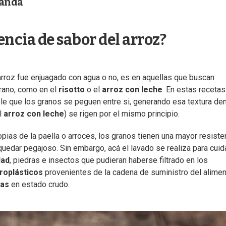
manda
encia de sabor del arroz?
arroz fue enjuagado con agua o no, es en aquellas que buscan
grano, como en el
risotto
o el
arroz con leche
. En estas recetas
ble que los granos se peguen entre si, generando esa textura de
l
arroz con leche
) se rigen por el mismo principio.
pias de la paella o arroces, los granos tienen una mayor resiste
uedar pegajoso. Sin embargo, acá el lavado se realiza para cuida
dad
, piedras e insectos que pudieran haberse filtrado en los
roplásticos
provenientes de la cadena de suministro del alimen
nas
en estado crudo.