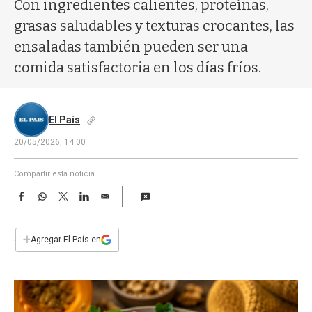
a
Con ingredientes calientes, proteínas,
grasas saludables y texturas crocantes, las
ensaladas también pueden ser una
comida satisfactoria en los días fríos.
El País
20/05/2026, 14:00
Compartir esta noticia
F
W
T
L
E
a
h
w
i
m
c
a
i
n
a
e
t
t
k
i
+
Agregar El País en
b
s
t
e
l
o
A
e
d
o
p
r
I
k
p
n