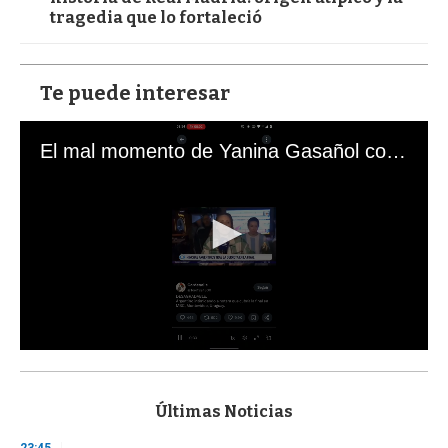
tragedia que lo fortaleció
Te puede interesar
El mal momento de Yanina Gasañol con un hincha argentino en "Subrayado"
0
s
e
c
Últimas Noticias
o
n