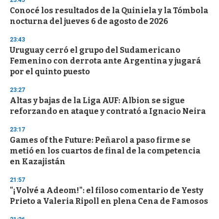
23:45
d
Conocé los resultados de la Quiniela y la Tómbola
s
o
nocturna del jueves 6 de agosto de 2026
f
3
23:43
3
s
Uruguay cerró el grupo del Sudamericano
e
Femenino con derrota ante Argentina y jugará
c
por el quinto puesto
o
n
d
23:27
s
Altas y bajas de la Liga AUF: Albion se sigue
reforzando en ataque y contrató a Ignacio Neira
23:17
Games of the Future: Peñarol a paso firme se
metió en los cuartos de final de la competencia
en Kazajistán
21:57
"¡Volvé a Adeom!": el filoso comentario de Yesty
Prieto a Valeria Ripoll en plena Cena de Famosos