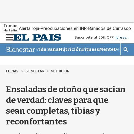
Temas
Alerta roja
Preocupaciones en INR
Bañados de Carrasco
del día:
Suscribite al 50% OFF
Ingresar
M
e
Vida Sana
Nutrición
Fitness
Mente
Descans
n
M
u
o
s
t
EL PAÍS
BIENESTAR
NUTRICIÓN
r
a
Ensaladas de otoño que sacian
r
b
de verdad: claves para que
�
s
sean completas, tibias y
q
u
reconfortantes
e
d