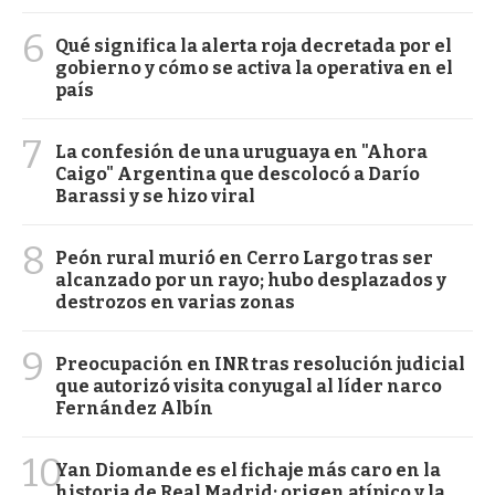
6
Qué significa la alerta roja decretada por el
gobierno y cómo se activa la operativa en el
país
7
La confesión de una uruguaya en "Ahora
Caigo" Argentina que descolocó a Darío
Barassi y se hizo viral
8
Peón rural murió en Cerro Largo tras ser
alcanzado por un rayo; hubo desplazados y
destrozos en varias zonas
9
Preocupación en INR tras resolución judicial
que autorizó visita conyugal al líder narco
Fernández Albín
10
Yan Diomande es el fichaje más caro en la
historia de Real Madrid: origen atípico y la