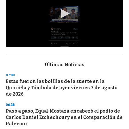
0
s
e
c
Últimas Noticias
o
n
07:00
d
Estas fueron las bolillas de la suerte en la
s
o
Quiniela y Tómbola de ayer viernes 7 de agosto
f
de 2026
3
3
s
06:38
e
Paso a paso, Equal Mostaza encabezó el podio de
c
Carlos Daniel Etchechoury en el Comparación de
o
n
Palermo
d