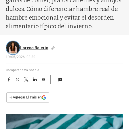
ganas de comer, platos calientes y antojos
a
dulces. Cómo diferenciar hambre real de
hambre emocional y evitar el desorden
alimentario típico del invierno.
Lorena Balerio
19/05/2026, 03:30
Compartir esta noticia
F
W
T
L
E
a
h
w
i
m
c
a
i
n
a
e
t
t
k
i
+
Agregar El País en
b
s
t
e
l
o
A
e
d
o
p
r
I
k
p
n