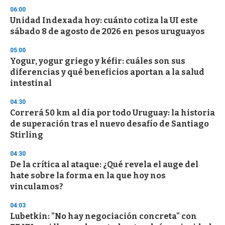
s
06:00
Unidad Indexada hoy: cuánto cotiza la UI este
sábado 8 de agosto de 2026 en pesos uruguayos
05:00
Yogur, yogur griego y kéfir: cuáles son sus
diferencias y qué beneficios aportan a la salud
intestinal
04:30
Correrá 50 km al día por todo Uruguay: la historia
de superación tras el nuevo desafío de Santiago
Stirling
04:30
De la crítica al ataque: ¿Qué revela el auge del
hate sobre la forma en la que hoy nos
vinculamos?
04:03
Lubetkin: "No hay negociación concreta" con