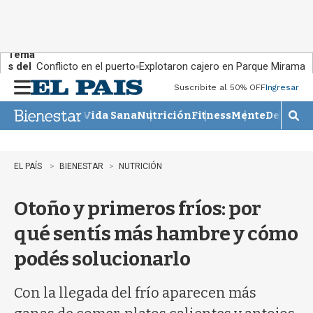
Tema
s del
Conflicto en el puerto
Explotaron cajero en Parque Miramar
día:
Suscribite al 50% OFF
Ingresar
M
e
Vida Sana
Nutrición
Fitness
Mente
Descans
n
M
u
o
s
t
EL PAÍS
BIENESTAR
NUTRICIÓN
r
a
Otoño y primeros fríos: por
r
b
qué sentís más hambre y cómo
�
s
podés solucionarlo
q
u
e
Con la llegada del frío aparecen más
d