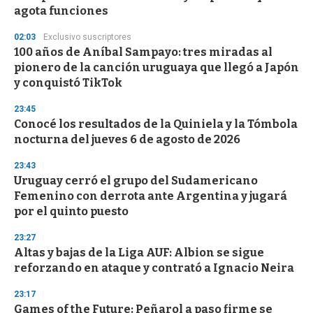
n
agota funciones
d
s
02:03
Exclusivo suscriptores
100 años de Aníbal Sampayo: tres miradas al
pionero de la canción uruguaya que llegó a Japón
y conquistó TikTok
23:45
Conocé los resultados de la Quiniela y la Tómbola
nocturna del jueves 6 de agosto de 2026
23:43
Uruguay cerró el grupo del Sudamericano
Femenino con derrota ante Argentina y jugará
por el quinto puesto
23:27
Altas y bajas de la Liga AUF: Albion se sigue
reforzando en ataque y contrató a Ignacio Neira
23:17
Games of the Future: Peñarol a paso firme se