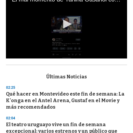
0
s
e
c
Últimas Noticias
o
n
02:25
d
Qué hacer en Montevideo este fin de semana: La
s
o
K'onga en el Antel Arena, Gustaf en el Movie y
f
más recomendados
3
3
s
02:04
e
El teatro uruguayo vive un fin de semana
c
excepcional: varios estrenos y un público que
o