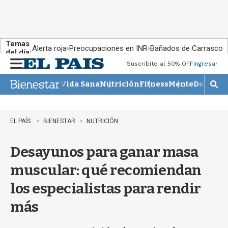
Temas
Alerta roja
Preocupaciones en INR
Bañados de Carrasco
del día:
Suscribite al 50% OFF
Ingresar
M
e
Vida Sana
Nutrición
Fitness
Mente
Descans
n
M
u
o
s
t
EL PAÍS
BIENESTAR
NUTRICIÓN
r
a
Desayunos para ganar masa
r
b
muscular: qué recomiendan
�
s
los especialistas para rendir
q
u
más
e
d