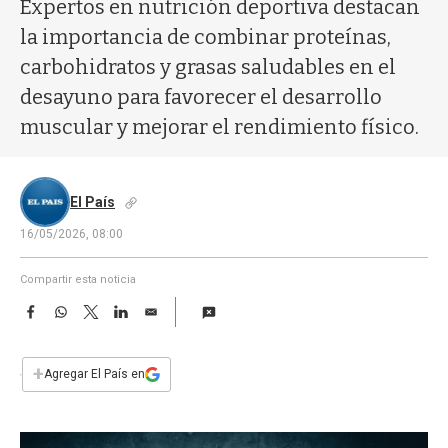
a
Expertos en nutrición deportiva destacan
la importancia de combinar proteínas,
carbohidratos y grasas saludables en el
desayuno para favorecer el desarrollo
muscular y mejorar el rendimiento físico.
El País
16/05/2026, 08:00
Compartir esta noticia
F
W
T
L
E
a
h
w
i
m
c
a
i
n
a
e
t
t
k
i
+
Agregar El País en
b
s
t
e
l
o
A
e
d
o
p
r
I
k
p
n