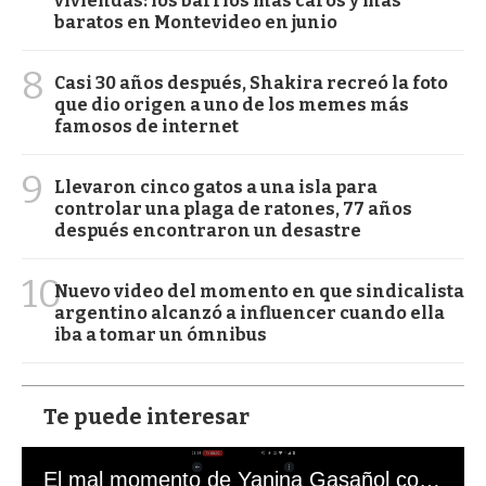
viviendas: los barrios más caros y más
baratos en Montevideo en junio
8
Casi 30 años después, Shakira recreó la foto
que dio origen a uno de los memes más
famosos de internet
9
Llevaron cinco gatos a una isla para
controlar una plaga de ratones, 77 años
después encontraron un desastre
10
Nuevo video del momento en que sindicalista
argentino alcanzó a influencer cuando ella
iba a tomar un ómnibus
Te puede interesar
El mal momento de Yanina Gasañol con un hincha argentino en "Subrayado"