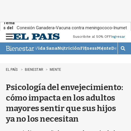
Tema
s del
Conexión Ganadera
Vacuna contra meningococo
Inumet ad
día:
Suscribite al 50% OFF
Ingresar
M
e
Vida Sana
Nutrición
Fitness
Mente
Descans
n
M
u
o
s
t
EL PAÍS
BIENESTAR
MENTE
r
a
Psicología del envejecimiento:
r
b
cómo impacta en los adultos
�
s
mayores sentir que sus hijos
q
u
ya no los necesitan
e
d