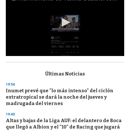
0
s
e
c
Últimas Noticias
o
n
19:54
d
Inumet prevé que "lo más intenso" del ciclón
s
o
extratropical se dará la noche del jueves y
f
madrugada del viernes
3
3
s
19:40
e
Altas y bajas de la Liga AUF: el delantero de Boca
c
que llegó a Albion y el "10" de Racing que jugará
o