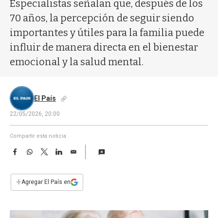
a
Especialistas señalan que, después de los
70 años, la percepción de seguir siendo
importantes y útiles para la familia puede
influir de manera directa en el bienestar
emocional y la salud mental.
El País
22/05/2026, 20:00
Compartir esta noticia
F
W
T
L
E
a
h
w
i
m
c
a
i
n
a
e
t
t
k
i
+
Agregar El País en
b
s
t
e
l
o
A
e
d
o
p
r
I
k
p
n