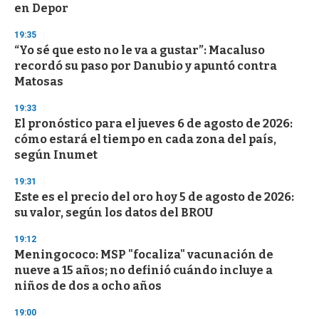
n
en Depor
d
s
19:35
“Yo sé que esto no le va a gustar”: Macaluso
recordó su paso por Danubio y apuntó contra
Matosas
19:33
El pronóstico para el jueves 6 de agosto de 2026:
cómo estará el tiempo en cada zona del país,
según Inumet
19:31
Este es el precio del oro hoy 5 de agosto de 2026:
su valor, según los datos del BROU
19:12
Meningococo: MSP "focaliza" vacunación de
nueve a 15 años; no definió cuándo incluye a
niños de dos a ocho años
19:00