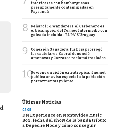
7
intoxicarse con hamburguesas
s
presuntamente contaminadas en
Paysandú
8
Peñarol 5-1 Wanderers: el Carbonero es
el bicampeón del Torneo Intermedio con
goleada incluida - EL PAÍS Uruguay
9
Conexión Ganadera: Justicia prorrogó
las cautelares; Cabral denunció
amenazas y Carrasco reclamó traslados
10
Se viene un ciclón extratropical: Inumet
publica un aviso especial a la población
por tormentas y viento
Últimas Noticias
ad
02:05
DM Experience en Montevideo Music
Box: fecha del show de la banda tributo
a Depeche Mode y cómo conseguir