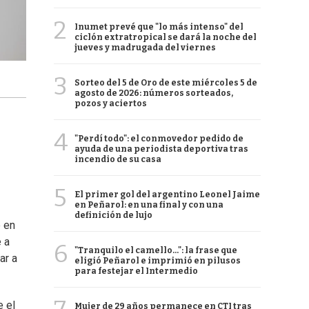
2
Inumet prevé que "lo más intenso" del
ciclón extratropical se dará la noche del
jueves y madrugada del viernes
3
Sorteo del 5 de Oro de este miércoles 5 de
agosto de 2026: números sorteados,
pozos y aciertos
4
"Perdí todo": el conmovedor pedido de
ayuda de una periodista deportiva tras
incendio de su casa
5
El primer gol del argentino Leonel Jaime
en Peñarol: en una final y con una
definición de lujo
e en
e a
6
"Tranquilo el camello...": la frase que
ar a
eligió Peñarol e imprimió en pilusos
para festejar el Intermedio
e el
Mujer de 29 años permanece en CTI tras