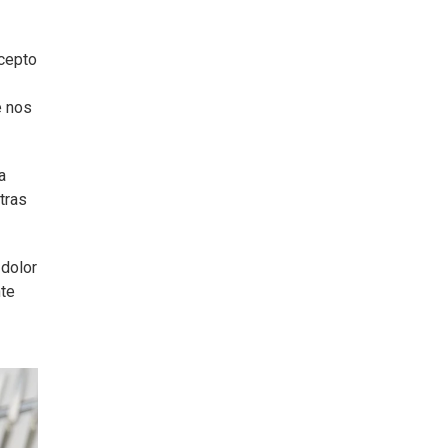
ncepto
e nos
a
tras
 dolor
nte