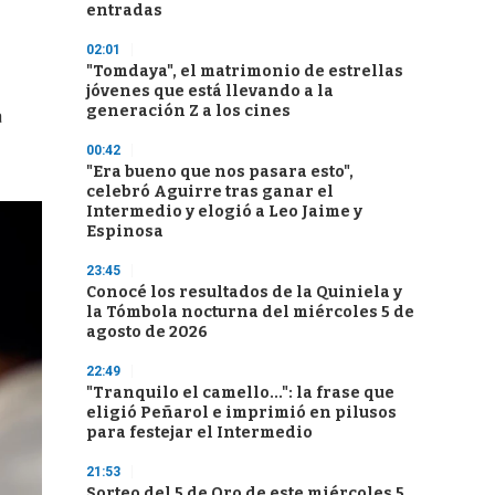
entradas
02:01
"Tomdaya", el matrimonio de estrellas
jóvenes que está llevando a la
generación Z a los cines
a
00:42
"Era bueno que nos pasara esto",
celebró Aguirre tras ganar el
Intermedio y elogió a Leo Jaime y
Espinosa
23:45
Conocé los resultados de la Quiniela y
la Tómbola nocturna del miércoles 5 de
agosto de 2026
22:49
"Tranquilo el camello...": la frase que
eligió Peñarol e imprimió en pilusos
para festejar el Intermedio
21:53
Sorteo del 5 de Oro de este miércoles 5