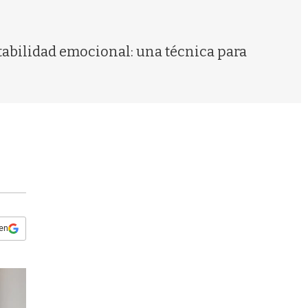
s
q
u
e
tabilidad emocional: una técnica para
d
a
 en