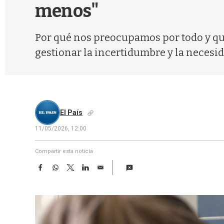
menos"
Por qué nos preocupamos por todo y qué
gestionar la incertidumbre y la necesid
El País
11/05/2026, 12:00
Compartir esta noticia
F
W
T
L
E
a
h
w
i
m
c
a
i
n
a
e
t
t
k
i
b
s
t
e
l
o
A
e
d