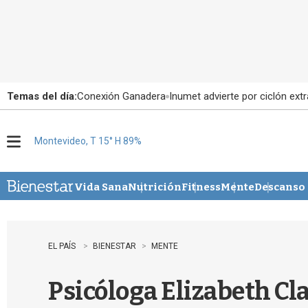
Temas del día:
Conexión Ganadera
Inumet advierte por ciclón extr
Montevideo, T 15° H 89%
M
e
n
u
Vida Sana
Nutrición
Fitness
Mente
Descanso
EL PAÍS
BIENESTAR
MENTE
Psicóloga Elizabeth Cla