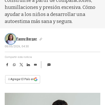
construirse a partir de comparaciones,
a
humillaciones y presión excesiva. Cómo
ayudar a los niños a desarrollar una
autoestima más sana y segura.
Fanny Berger
08/05/2026, 04:30
Compartir esta noticia
F
W
T
L
E
a
h
w
i
m
c
a
i
n
a
e
t
t
k
i
+
Agregar El País en
b
s
t
e
l
o
A
e
d
o
p
r
I
k
p
n