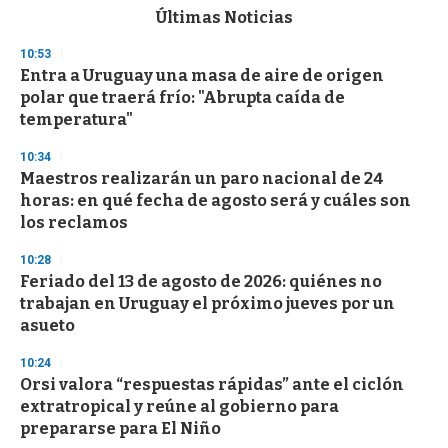
c
Últimas Noticias
o
n
10:53
d
Entra a Uruguay una masa de aire de origen
s
o
polar que traerá frío: "Abrupta caída de
f
temperatura"
3
3
s
10:34
e
Maestros realizarán un paro nacional de 24
c
horas: en qué fecha de agosto será y cuáles son
o
n
los reclamos
d
s
10:28
Feriado del 13 de agosto de 2026: quiénes no
trabajan en Uruguay el próximo jueves por un
asueto
10:24
Orsi valora “respuestas rápidas” ante el ciclón
extratropical y reúne al gobierno para
prepararse para El Niño