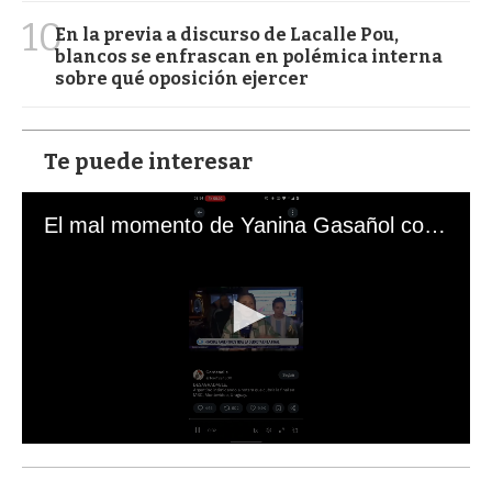
10
En la previa a discurso de Lacalle Pou,
blancos se enfrascan en polémica interna
sobre qué oposición ejercer
Te puede interesar
El mal momento de Yanina Gasañol con un hincha argentino en "Subrayado"
0
s
e