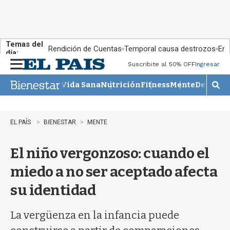
Temas del
Rendición de Cuentas
Temporal causa destrozos
En 
día:
Suscribite al 50% OFF
Ingresar
M
e
Vida Sana
Nutrición
Fitness
Mente
Descans
n
M
u
o
s
t
EL PAÍS
BIENESTAR
MENTE
r
a
El niño vergonzoso: cuando el
r
b
miedo a no ser aceptado afecta
�
s
su identidad
q
u
e
La vergüenza en la infancia puede
d