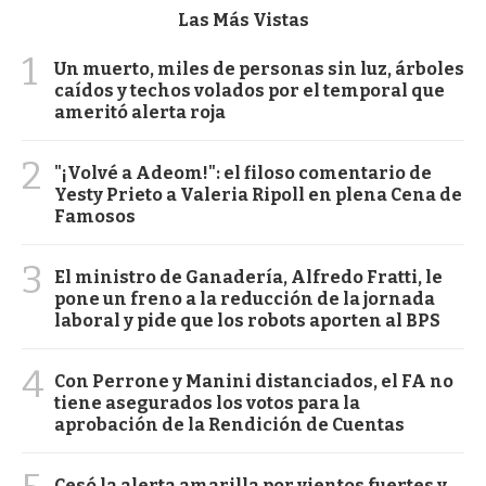
Las Más Vistas
1
Un muerto, miles de personas sin luz, árboles
caídos y techos volados por el temporal que
ameritó alerta roja
2
"¡Volvé a Adeom!": el filoso comentario de
Yesty Prieto a Valeria Ripoll en plena Cena de
Famosos
3
El ministro de Ganadería, Alfredo Fratti, le
pone un freno a la reducción de la jornada
laboral y pide que los robots aporten al BPS
4
Con Perrone y Manini distanciados, el FA no
tiene asegurados los votos para la
aprobación de la Rendición de Cuentas
Cesó la alerta amarilla por vientos fuertes y