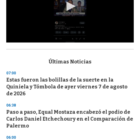
0
s
e
c
Últimas Noticias
o
n
07:00
d
Estas fueron las bolillas de la suerte en la
s
o
Quiniela y Tómbola de ayer viernes 7 de agosto
f
de 2026
3
3
s
06:38
e
Paso a paso, Equal Mostaza encabezó el podio de
c
Carlos Daniel Etchechoury en el Comparación de
o
n
Palermo
d
s
06:00