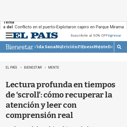
Tema
s del
Conflicto en el puerto
Explotaron cajero en Parque Miramar
día:
Suscribite al 50% OFF
Ingresar
M
e
Vida Sana
Nutrición
Fitness
Mente
Descans
n
M
u
o
s
t
EL PAÍS
BIENESTAR
MENTE
r
a
Lectura profunda en tiempos
r
b
de ‘scroll’: cómo recuperar la
�
s
atención y leer con
q
u
comprensión real
e
d