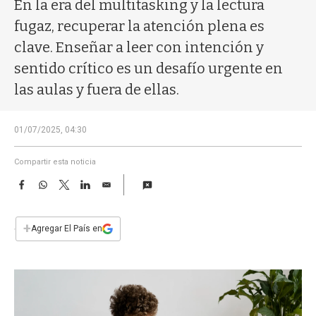
a
En la era del multitasking y la lectura
fugaz, recuperar la atención plena es
clave. Enseñar a leer con intención y
sentido crítico es un desafío urgente en
las aulas y fuera de ellas.
01/07/2025, 04:30
Compartir esta noticia
F
W
T
L
E
a
h
w
i
m
c
a
i
n
a
e
t
t
k
i
+
Agregar El País en
b
s
t
e
l
o
A
e
d
o
p
r
I
k
p
n