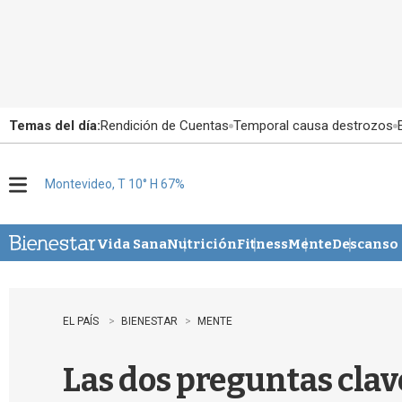
Temas del día:
Rendición de Cuentas
Temporal causa destrozos
Montevideo, T 10° H 67%
M
e
n
u
Vida Sana
Nutrición
Fitness
Mente
Descanso
EL PAÍS
BIENESTAR
MENTE
Las dos preguntas clav