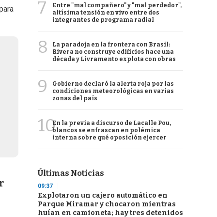
7
Entre "mal compañero" y "mal perdedor",
para
altísima tensión en vivo entre dos
integrantes de programa radial
8
La paradoja en la frontera con Brasil:
Rivera no construye edificios hace una
década y Livramento explota con obras
9
Gobierno declaró la alerta roja por las
condiciones meteorológicas en varias
zonas del país
10
En la previa a discurso de Lacalle Pou,
blancos se enfrascan en polémica
interna sobre qué oposición ejercer
Últimas Noticias
r
09:37
Explotaron un cajero automático en
Parque Miramar y chocaron mientras
huían en camioneta; hay tres detenidos