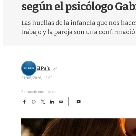
según el psicólogo Gab
Las huellas de la infancia que nos hace
trabajo y la pareja son una confirmació
El País
21/05/2026, 12:00
Compartir esta noticia
F
W
T
L
E
a
h
w
i
m
c
a
i
n
a
e
t
t
k
i
b
s
t
e
l
o
A
e
d