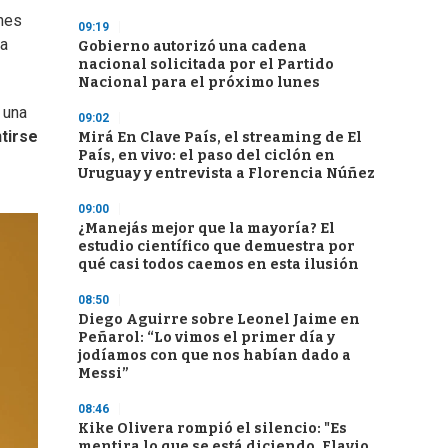
ones
09:19
ta
Gobierno autorizó una cadena
nacional solicitada por el Partido
Nacional para el próximo lunes
 una
09:02
tirse
Mirá En Clave País, el streaming de El
País, en vivo: el paso del ciclón en
Uruguay y entrevista a Florencia Núñez
09:00
¿Manejás mejor que la mayoría? El
estudio científico que demuestra por
qué casi todos caemos en esta ilusión
08:50
Diego Aguirre sobre Leonel Jaime en
Peñarol: “Lo vimos el primer día y
jodíamos con que nos habían dado a
Messi”
08:46
Kike Olivera rompió el silencio: "Es
mentira lo que se está diciendo, Flavio