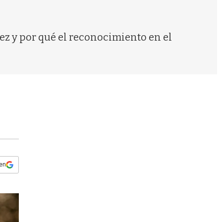
s
q
u
e
tez y por qué el reconocimiento en el
d
a
 en