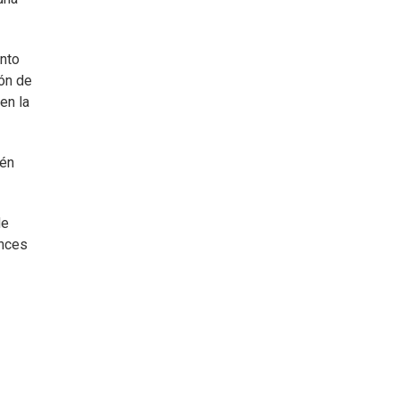
ento
ión de
en la
ién
de
onces