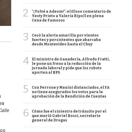
2
"¡Volvé a Adeom!": el filoso comentario de
Yesty Prieto a Valeria Ripoll en plena
Cena de Famosos
3
Cesó la alerta amarilla por vientos
fuertes y persistentes que abarcaba
desde Montevideo hasta el Chuy
4
El ministro de Ganadería, Alfredo Fratti,
le pone un freno a la reducción de la
jornada laboral y pide que los robots
aporten al BPS
5
Con Perrone y Manini distanciados, el FA
no tiene asegurados los votos para la
n
aprobación de la Rendición de Cuentas
dea
6
Calle
.
Cómo fue el siniestro de tránsito por el
que murió Gabriel Rossi, secretario
general de Drogas
dos