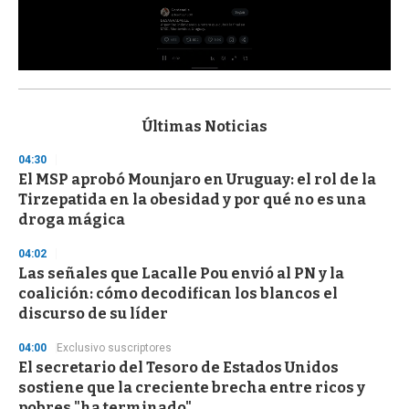
0
s
e
c
Últimas Noticias
o
n
04:30
d
El MSP aprobó Mounjaro en Uruguay: el rol de la
s
o
Tirzepatida en la obesidad y por qué no es una
f
droga mágica
3
3
s
04:02
e
Las señales que Lacalle Pou envió al PN y la
c
coalición: cómo decodifican los blancos el
o
n
discurso de su líder
d
s
04:00
Exclusivo suscriptores
El secretario del Tesoro de Estados Unidos
sostiene que la creciente brecha entre ricos y
pobres "ha terminado"