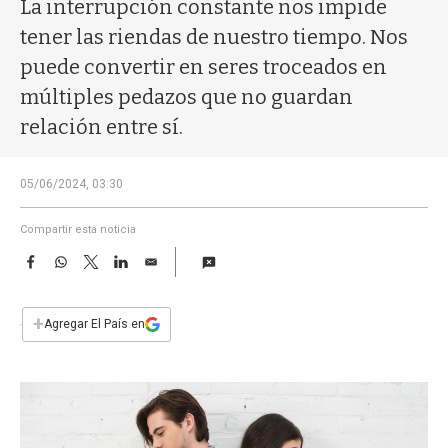
a
La interrupción constante nos impide
tener las riendas de nuestro tiempo. Nos
puede convertir en seres troceados en
múltiples pedazos que no guardan
relación entre sí.
05/06/2024, 03:30
Compartir esta noticia
F
W
T
L
E
a
h
w
i
m
c
a
i
n
a
e
t
t
k
i
+
Agregar El País en
b
s
t
e
l
o
A
e
d
o
p
r
I
k
p
n