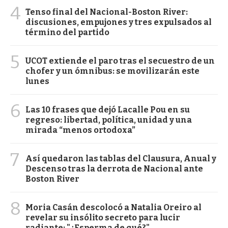
4
Tenso final del Nacional-Boston River:
discusiones, empujones y tres expulsados al
término del partido
5
UCOT extiende el paro tras el secuestro de un
chofer y un ómnibus: se movilizarán este
lunes
6
Las 10 frases que dejó Lacalle Pou en su
regreso: libertad, política, unidad y una
mirada “menos ortodoxa”
7
Así quedaron las tablas del Clausura, Anual y
Descenso tras la derrota de Nacional ante
Boston River
8
Moria Casán descolocó a Natalia Oreiro al
revelar su insólito secreto para lucir
radiante: "¿Esperma de qué?"