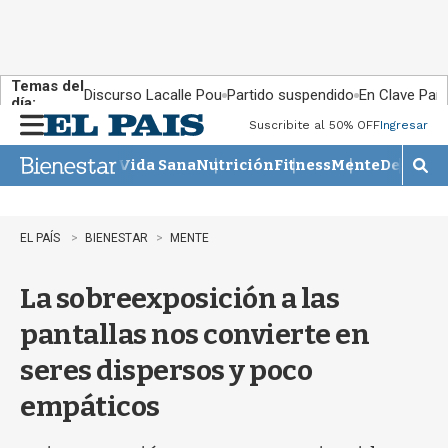
Temas del
Discurso Lacalle Pou
Partido suspendido
En Clave País
día:
Suscribite al 50% OFF
Ingresar
M
e
Vida Sana
Nutrición
Fitness
Mente
Descans
n
M
u
o
s
t
EL PAÍS
BIENESTAR
MENTE
r
a
La sobreexposición a las
r
b
pantallas nos convierte en
�
s
seres dispersos y poco
q
u
empáticos
e
d