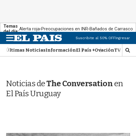
Temas
Alerta roja
Preocupaciones en INR
Bañados de Carrasco
del día:
M
Suscribite al 50% OFF
Ingresar
e
n
Últimas Noticias
Información
El País +
Ovación
TV Show
M
u
o
s
t
r
Noticias de
The Conversation
en
a
r
El País Uruguay
b
�
s
q
u
e
d