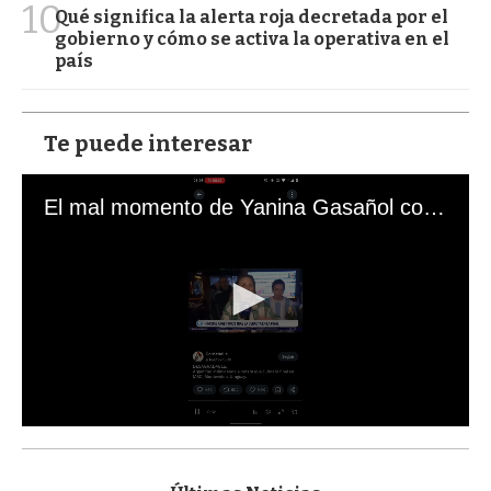
10
Qué significa la alerta roja decretada por el
gobierno y cómo se activa la operativa en el
país
Te puede interesar
El mal momento de Yanina Gasañol con un hincha argentino en "Subrayado"
0
s
e
c