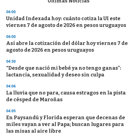
Últimas Noticias
o
n
06:00
d
Unidad Indexada hoy: cuánto cotiza la UI este
s
o
viernes 7 de agosto de 2026 en pesos uruguayos
f
3
06:00
3
s
Así abre la cotización del dólar hoy viernes 7 de
e
agosto de 2026 en pesos uruguayos
c
o
04:30
n
d
“Desde que nació mi bebé ya no tengo ganas”:
s
lactancia, sexualidad y deseo sin culpa
04:06
La lluvia que no para, causa estragos en la pista
de césped de Maroñas
04:05
En Paysandú y Florida esperan que decenas de
miles vayan a ver al Papa; buscan lugares para
las misas al aire libre