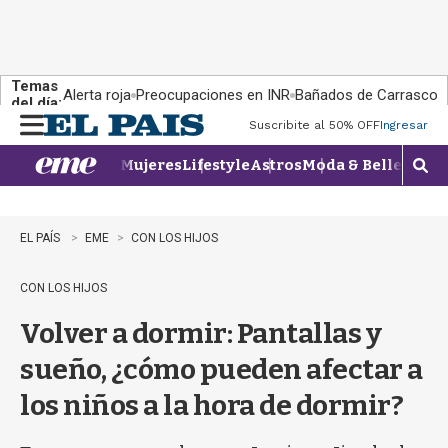
Temas
Alerta roja
Preocupaciones en INR
Bañados de Carrasco
del día:
Suscribite al 50% OFF
Ingresar
M
e
Mujeres
Lifestyle
Astros
Moda & Belleza
Con
n
M
u
o
s
t
EL PAÍS
EME
CON LOS HIJOS
r
a
CON LOS HIJOS
r
b
Volver a dormir: Pantallas y
�
s
sueño, ¿cómo pueden afectar a
q
u
los niños a la hora de dormir?
e
d