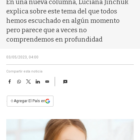
En una nueva columna, Luciana Jinchuk
a
explica sobre este tema del que todos
hemos escuchado en algún momento
pero parece que a veces no
comprendemos en profundidad
03/05/2023, 04:00
Compartir esta noticia
F
W
T
L
E
a
h
w
i
m
c
a
i
n
a
e
t
t
k
i
+
Agregar El País en
b
s
t
e
l
o
A
e
d
o
p
r
I
k
p
n