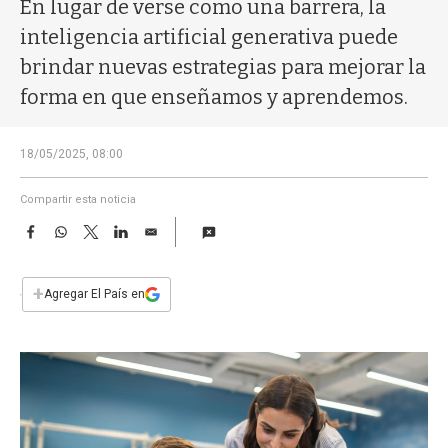
a
En lugar de verse como una barrera, la
inteligencia artificial generativa puede
brindar nuevas estrategias para mejorar la
forma en que enseñamos y aprendemos.
18/05/2025, 08:00
Compartir esta noticia
F
W
T
L
E
a
h
w
i
m
c
a
i
n
a
e
t
t
k
i
+
Agregar El País en
b
s
t
e
l
o
A
e
d
o
p
r
I
k
p
n