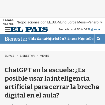
Temas
Negociaciones con EE.UU.
Murió Jorge Messi
Peñarol vs
del día:
Suscribite al 50% OFF
Ingresar
M
e
Vida Sana
Nutrición
Fitness
Mente
Descans
n
M
u
o
s
t
EL PAÍS
BIENESTAR
MENTE
r
a
ChatGPT en la escuela: ¿Es
r
b
posible usar la inteligencia
�
s
artificial para cerrar la brecha
q
u
digital en el aula?
e
d