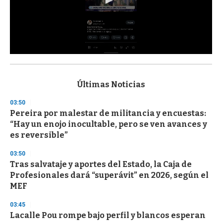
0
s
e
c
Últimas Noticias
o
n
03:50
d
Pereira por malestar de militancia y encuestas:
s
o
“Hay un enojo inocultable, pero se ven avances y
f
es reversible”
3
3
s
03:50
e
Tras salvataje y aportes del Estado, la Caja de
c
Profesionales dará “superávit” en 2026, según el
o
n
MEF
d
s
03:45
Lacalle Pou rompe bajo perfil y blancos esperan