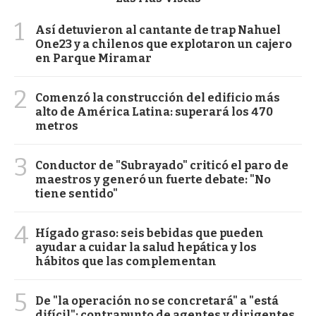
1
Así detuvieron al cantante de trap Nahuel
One23 y a chilenos que explotaron un cajero
en Parque Miramar
2
Comenzó la construcción del edificio más
alto de América Latina: superará los 470
metros
3
Conductor de "Subrayado" criticó el paro de
maestros y generó un fuerte debate: "No
tiene sentido"
4
Hígado graso: seis bebidas que pueden
ayudar a cuidar la salud hepática y los
hábitos que las complementan
5
De "la operación no se concretará" a "está
difícil": contrapunto de agentes y dirigentes