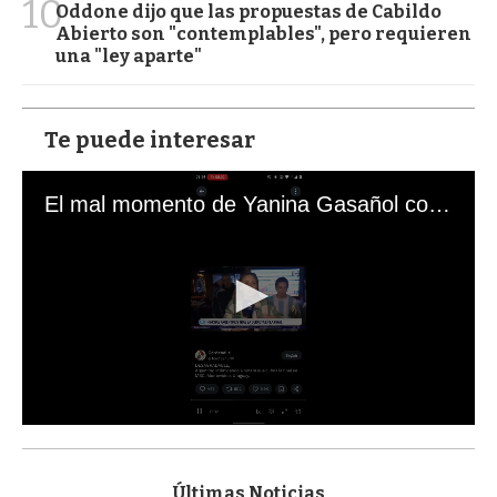
10
Oddone dijo que las propuestas de Cabildo
Abierto son "contemplables", pero requieren
una "ley aparte"
Te puede interesar
El mal momento de Yanina Gasañol con un hincha argentino en "Subrayado"
0
s
e
c
Últimas Noticias