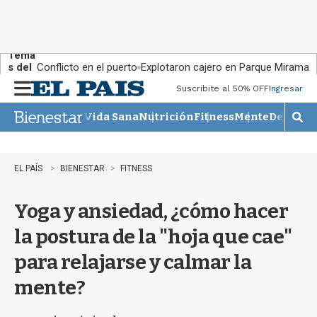
Tema
s del
Conflicto en el puerto
Explotaron cajero en Parque Miramar
día:
Suscribite al 50% OFF
Ingresar
M
e
Vida Sana
Nutrición
Fitness
Mente
Descans
n
M
u
o
s
t
EL PAÍS
BIENESTAR
FITNESS
r
a
Yoga y ansiedad, ¿cómo hacer
r
b
la postura de la "hoja que cae"
�
s
para relajarse y calmar la
q
u
mente?
e
d