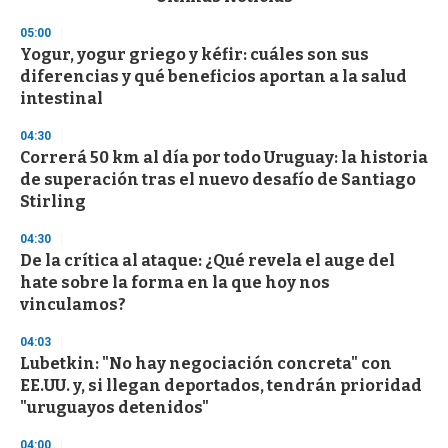
o
n
05:00
d
Yogur, yogur griego y kéfir: cuáles son sus
s
o
diferencias y qué beneficios aportan a la salud
f
intestinal
3
3
s
04:30
e
Correrá 50 km al día por todo Uruguay: la historia
c
de superación tras el nuevo desafío de Santiago
o
n
Stirling
d
s
04:30
De la crítica al ataque: ¿Qué revela el auge del
hate sobre la forma en la que hoy nos
vinculamos?
04:03
Lubetkin: "No hay negociación concreta" con
EE.UU. y, si llegan deportados, tendrán prioridad
"uruguayos detenidos"
04:00