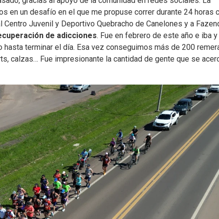
sado, gracias al apoyo de la comunidad en redes sociales. La
os en un desafío en el que me propuse correr durante 24 horas c
 al Centro Juvenil y Deportivo Quebracho de Canelones y a Fazen
ecuperación de adicciones
. Fue en febrero de este año e iba y
co hasta terminar el día. Esa vez conseguimos más de 200 remer
s, calzas… Fue impresionante la cantidad de gente que se acer