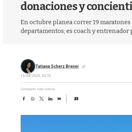
donaciones y concienti
En octubre planea correr 19 maratones 
departamentos; es coach y entrenador 
Tatiana Scherz Brener
15/08/2025, 03:30
Compartir esta noticia
F
W
T
L
E
a
h
w
i
m
c
a
i
n
a
e
t
t
k
i
b
s
t
e
l
o
A
e
d