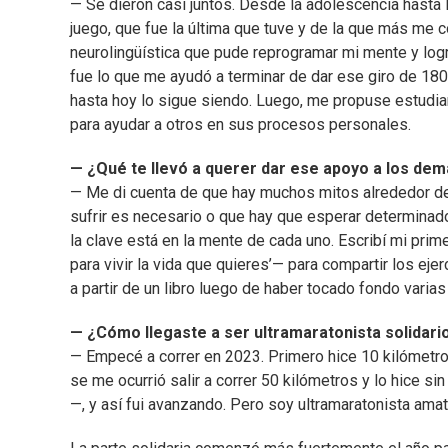
— Se dieron casi juntos. Desde la adolescencia hasta lo
juego, que fue la última que tuve y de la que más me c
neurolingüística que pude reprogramar mi mente y log
fue lo que me ayudó a terminar de dar ese giro de 180 
hasta hoy lo sigue siendo. Luego, me propuse estudiar
para ayudar a otros en sus procesos personales.
— ¿Qué te llevó a querer dar ese apoyo a los de
— Me di cuenta de que hay muchos mitos alrededor de s
sufrir es necesario o que hay que esperar determinad
la clave está en la mente de cada uno. Escribí mi prim
para vivir la vida que quieres’— para compartir los ej
a partir de un libro luego de haber tocado fondo varias
— ¿Cómo llegaste a ser ultramaratonista solidari
— Empecé a correr en 2023. Primero hice 10 kilómetros
se me ocurrió salir a correr 50 kilómetros y lo hice s
—, y así fui avanzando. Pero soy ultramaratonista ama