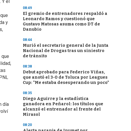
 Y el
08:49
El gremio de entrenadores respaldó a
, que
Leonardo Ramos y cuestionó que
da y
Gustavo Matosas asuma como DT de
s,
Danubio
08:44
Murió el secretario general de la Junta
Nacional de Drogas tras un siniestro
de tránsito
e que
lidad,
08:38
tas
Debut aprobado para Federico Viñas,
 PNL
que anotó el 3-0 de Toluca por Leagues
Cup: "Me estaba desesperando un poco"
08:35
Diego Aguirre y la estadística
ganadora en Peñarol: los títulos que
n día
alcanzó el entrenador al frente del
olví
Mirasol
08:20
Alerta naranja de Inumet por