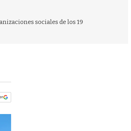
s
q
u
e
anizaciones sociales de los 19
d
a
 en