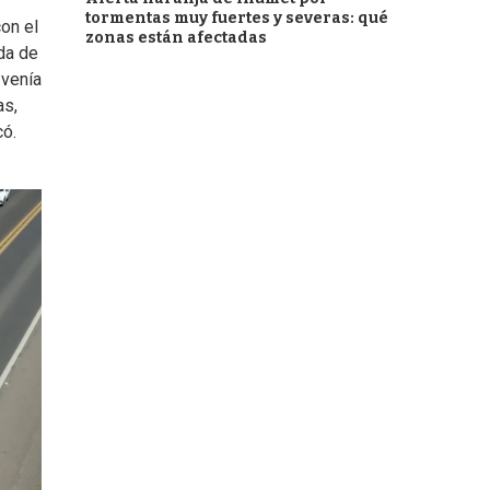
tormentas muy fuertes y severas: qué
on el
zonas están afectadas
da de
 venía
as,
có.