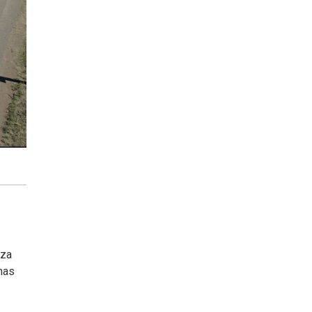
aza
nas