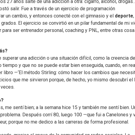
s 27 años salté de una adicción a otra: cigarro, alcohol, drogas…
ostó salir. Fue a través de un ejercicio de programación
rar un cambio, y entonces conecté con el gimnasio y el
deporte
grados. El ejercicio se convirtió en un pilar fundamental de mi vi
 para ser entrenador personal, coaching y PNL, entre otras cosa
más?
uperar una adicción o una situación difícil, como la creencia d
o tiempo y que no se puede estar bien enseguida, cuando, en rea
er libro —‘El método Stirling: cómo hacer los cambios que necesi
ercicios que me sirvieron porque, de hecho, yo mismo descubrí el
 veces.
o?
, me sentí bien; a la semana hice 15 y también me sentí bien. U
in problema. Después corrí 80, luego 100 —que fui a Canelones y v
teur, porque no me dedico a las carreras de forma profesional.