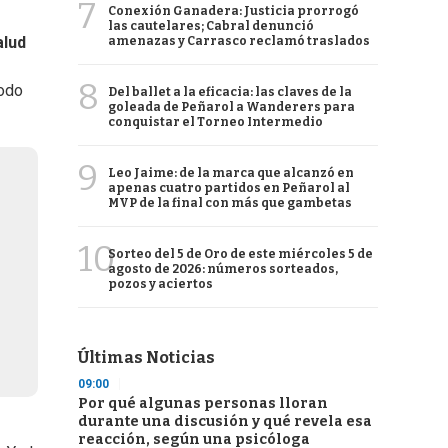
7
Conexión Ganadera: Justicia prorrogó
las cautelares; Cabral denunció
alud
amenazas y Carrasco reclamó traslados
8
todo
Del ballet a la eficacia: las claves de la
goleada de Peñarol a Wanderers para
conquistar el Torneo Intermedio
9
Leo Jaime: de la marca que alcanzó en
apenas cuatro partidos en Peñarol al
MVP de la final con más que gambetas
10
Sorteo del 5 de Oro de este miércoles 5 de
agosto de 2026: números sorteados,
pozos y aciertos
Últimas Noticias
09:00
Por qué algunas personas lloran
durante una discusión y qué revela esa
reacción, según una psicóloga