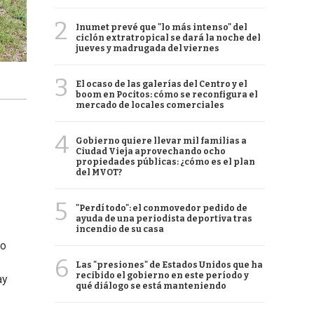
2
Inumet prevé que "lo más intenso" del
ciclón extratropical se dará la noche del
jueves y madrugada del viernes
3
El ocaso de las galerías del Centro y el
boom en Pocitos: cómo se reconfigura el
mercado de locales comerciales
4
Gobierno quiere llevar mil familias a
Ciudad Vieja aprovechando ocho
propiedades públicas: ¿cómo es el plan
del MVOT?
5
"Perdí todo": el conmovedor pedido de
ayuda de una periodista deportiva tras
incendio de su casa
ro
6
Las "presiones" de Estados Unidos que ha
recibido el gobierno en este período y
ay
qué diálogo se está manteniendo