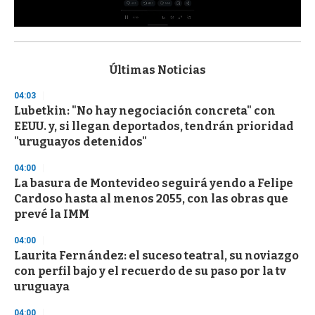
0
s
e
c
Últimas Noticias
o
n
04:03
d
Lubetkin: "No hay negociación concreta" con
s
o
EEUU. y, si llegan deportados, tendrán prioridad
f
"uruguayos detenidos"
3
3
s
04:00
e
La basura de Montevideo seguirá yendo a Felipe
c
Cardoso hasta al menos 2055, con las obras que
o
n
prevé la IMM
d
s
04:00
Laurita Fernández: el suceso teatral, su noviazgo
con perfil bajo y el recuerdo de su paso por la tv
uruguaya
04:00