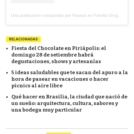
Una publicación compartida por Paseos en Familia Uruguay ~ Parques|Museos|TurismoKids (@paseos_en_familia)
RELACIONADAS
Fiesta del Chocolate en Piriápolis: el
domingo 28 de setiembre habrá
degustaciones, shows y artesanías
5 ideas saludables que te sacan del apuro a la
hora de pasear en vacaciones o hacer
picnics al aire libre
Qué hacer en Brasilia, la ciudad que nació de
un sueño: arquitectura, cultura, sabores y
una bodega muy particular