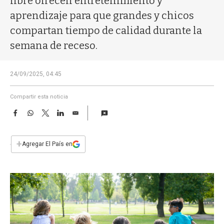
libre ofrecen entretenimiento y
a
aprendizaje para que grandes y chicos
compartan tiempo de calidad durante la
semana de receso.
24/09/2025, 04:45
Compartir esta noticia
F
W
T
L
E
a
h
w
i
m
c
a
i
n
a
e
t
t
k
i
+
Agregar El País en
b
s
t
e
l
o
A
e
d
o
p
r
I
k
p
n