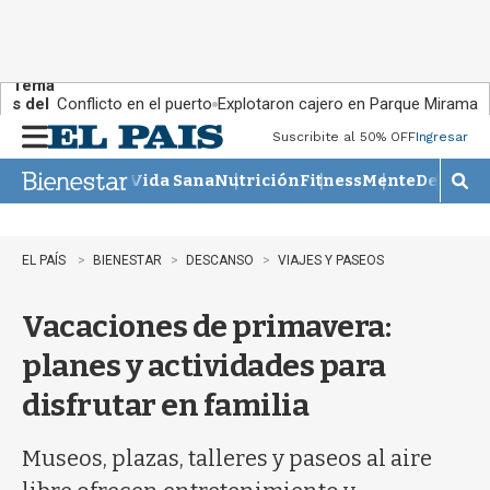
Tema
s del
Conflicto en el puerto
Explotaron cajero en Parque Miramar
día:
Suscribite al 50% OFF
Ingresar
M
e
Vida Sana
Nutrición
Fitness
Mente
Descans
n
M
u
o
s
t
EL PAÍS
BIENESTAR
DESCANSO
VIAJES Y PASEOS
r
a
Vacaciones de primavera:
r
b
planes y actividades para
�
s
disfrutar en familia
q
u
e
Museos, plazas, talleres y paseos al aire
d