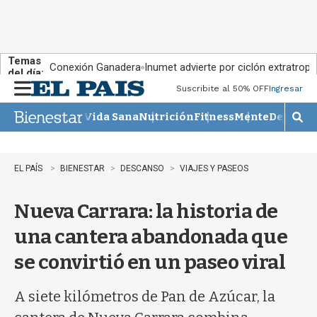
Temas
Conexión Ganadera
Inumet advierte por ciclón extratropi
del día:
Suscribite al 50% OFF
Ingresar
M
e
Vida Sana
Nutrición
Fitness
Mente
Descans
n
M
u
o
s
t
EL PAÍS
BIENESTAR
DESCANSO
VIAJES Y PASEOS
r
a
Nueva Carrara: la historia de
r
b
una cantera abandonada que
�
s
se convirtió en un paseo viral
q
u
e
A siete kilómetros de Pan de Azúcar, la
d