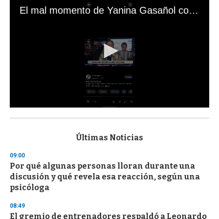
El mal momento de Yanina Gasañol con un hincha argentino en "Subrayado"
0
s
e
c
Últimas Noticias
o
n
09:00
d
Por qué algunas personas lloran durante una
s
o
discusión y qué revela esa reacción, según una
f
psicóloga
3
3
s
08:49
e
El gremio de entrenadores respaldó a Leonardo