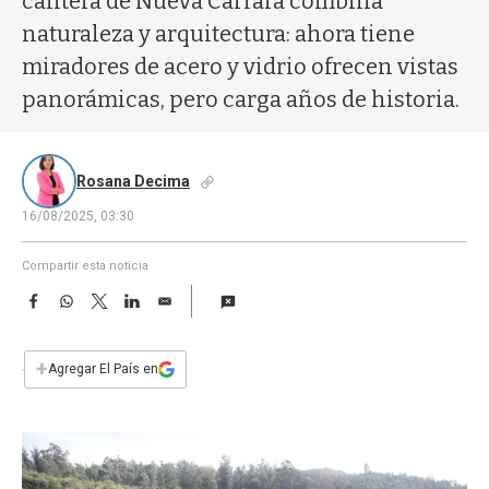
cantera de Nueva Carrara combina
a
naturaleza y arquitectura: ahora tiene
miradores de acero y vidrio ofrecen vistas
panorámicas, pero carga años de historia.
Rosana Decima
16/08/2025, 03:30
Compartir esta noticia
F
W
T
L
E
a
h
w
i
m
c
a
i
n
a
e
t
t
k
i
+
Agregar El País en
b
s
t
e
l
o
A
e
d
o
p
r
I
k
p
n