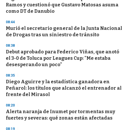
c
Ramos y cuestionó que Gustavo Matosas asuma
o
n
como DT de Danubio
d
s
08:44
Murió el secretario general de la Junta Nacional
de Drogas tras un siniestro de tránsito
08:38
Debut aprobado para Federico Viñas, que anotó
el 3-0 de Toluca por Leagues Cup: "Me estaba
desesperando un poco"
08:35
Diego Aguirre y la estadística ganadora en
Peñarol: los títulos que alcanzó el entrenador al
frente del Mirasol
08:20
Alerta naranja de Inumet por tormentas muy
fuertes y severas: qué zonas están afectadas
08:19