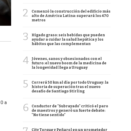
2
Comenzó la construcción del edificio más
alto de América Latina: superará los 470
metros
3
Hígado graso: seis bebidas que pueden
ayudar a cuidar la salud hepática y los
hábitos que las complementan
4
Jóvenes, sanos y obsesionados con el
futuro: el nuevo boom de la medicina de
la longevidad llega a Uruguay
5
Correrá 50 km al día por todo Uruguay: la
historia de superación tras el nuevo
desafío de Santiago Stirling
10 a
6
Conductor de "Subrayado" criticó el paro
de maestros y generó un fuerte debate:
"No tiene sentido"
City Torque y Peñarol en un prometedor