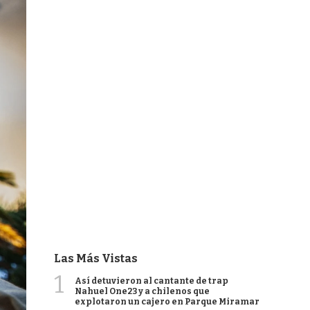
Las Más Vistas
1
Así detuvieron al cantante de trap
Nahuel One23 y a chilenos que
explotaron un cajero en Parque Miramar