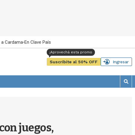
 a Cardama
En Clave País
Suscribite al 50% OFF
Ingresar
M
o
s
t
r
a
r
 con juegos,
b
�