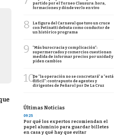
7
partido por el Torneo Clausura: hora,
formaciones y dónde verlo en vivo
8
La figura del Carnaval que tuvo un cruce
con Petinatti debuta como conductor de
un histórico programa
9
"Más burocracia y complicación":
supermercados y comercios cuestionan
medida de informar precios por unidad y
piden cambios
10
De "la operación no se concretará" a "está
difícil": contrapunto de agentes y
dirigentes de Peñarol por De La Cruz
 que
Últimas Noticias
09:25
Por qué los expertos recomiendan el
papel aluminio para guardar billetes
en casa y qué hay que evitar