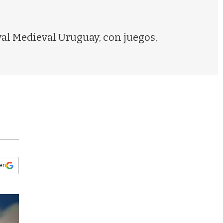
s
q
u
e
tival Medieval Uruguay, con juegos,
d
a
 en