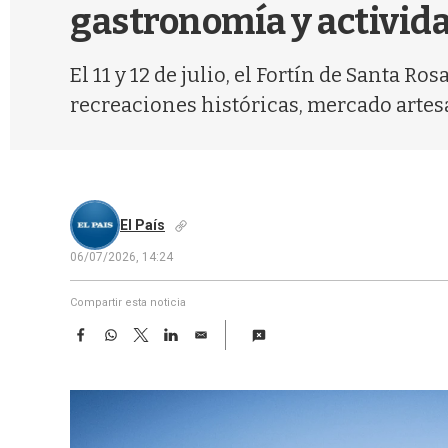
gastronomía y activida
El 11 y 12 de julio, el Fortín de Santa 
recreaciones históricas, mercado arte
El País
06/07/2026, 14:24
Compartir esta noticia
F
W
T
L
E
a
h
w
i
m
c
a
i
n
a
e
t
t
k
i
b
s
t
e
l
o
A
e
d