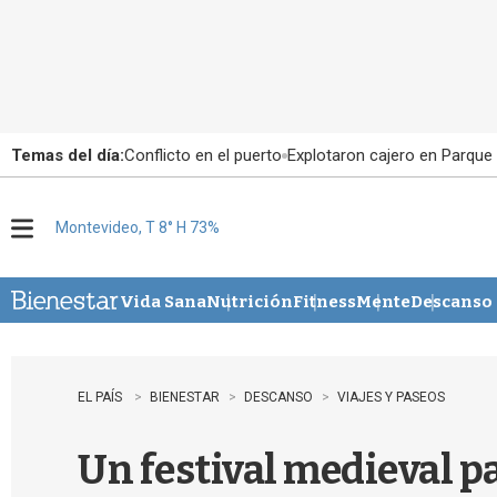
Temas del día:
Conflicto en el puerto
Explotaron cajero en Parque
Montevideo, T 8° H 73%
M
e
n
u
Vida Sana
Nutrición
Fitness
Mente
Descanso
EL PAÍS
BIENESTAR
DESCANSO
VIAJES Y PASEOS
Un festival medieval pa