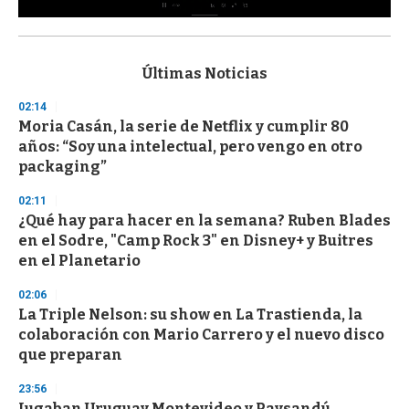
0
s
e
c
Últimas Noticias
o
n
02:14
d
Moria Casán, la serie de Netflix y cumplir 80
s
o
años: “Soy una intelectual, pero vengo en otro
f
packaging”
3
3
s
02:11
e
¿Qué hay para hacer en la semana? Ruben Blades
c
en el Sodre, "Camp Rock 3" en Disney+ y Buitres
o
n
en el Planetario
d
s
02:06
La Triple Nelson: su show en La Trastienda, la
colaboración con Mario Carrero y el nuevo disco
que preparan
23:56
Jugaban Uruguay Montevideo y Paysandú,