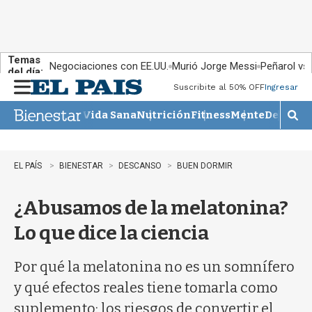
Temas
Negociaciones con EE.UU.
Murió Jorge Messi
Peñarol vs
del día:
Suscribite al 50% OFF
Ingresar
M
e
Vida Sana
Nutrición
Fitness
Mente
Descans
n
M
u
o
s
t
EL PAÍS
BIENESTAR
DESCANSO
BUEN DORMIR
r
a
¿Abusamos de la melatonina?
r
b
Lo que dice la ciencia
�
s
q
Por qué la melatonina no es un somnífero
u
y qué efectos reales tiene tomarla como
e
d
suplemento: los riesgos de convertir el