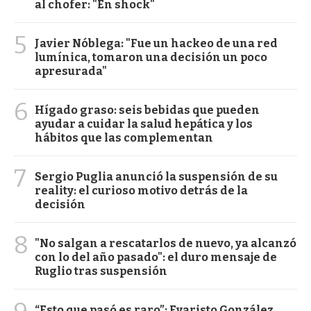
al chofer: "En shock"
5
Javier Nóblega: "Fue un hackeo de una red
lumínica, tomaron una decisión un poco
apresurada"
6
Hígado graso: seis bebidas que pueden
ayudar a cuidar la salud hepática y los
hábitos que las complementan
7
Sergio Puglia anunció la suspensión de su
reality: el curioso motivo detrás de la
decisión
8
"No salgan a rescatarlos de nuevo, ya alcanzó
con lo del año pasado": el duro mensaje de
Ruglio tras suspensión
“Esto que pasó es raro”: Evaristo González