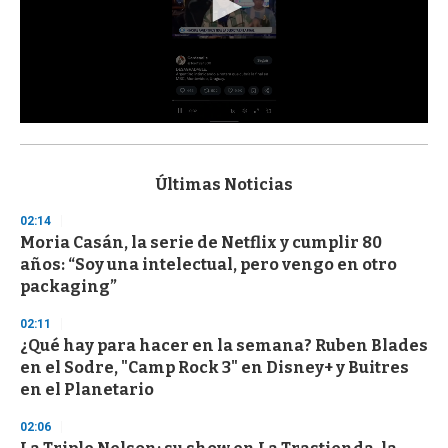
0
s
e
c
Últimas Noticias
o
n
02:14
d
Moria Casán, la serie de Netflix y cumplir 80
s
o
años: “Soy una intelectual, pero vengo en otro
f
packaging”
3
3
s
02:11
e
¿Qué hay para hacer en la semana? Ruben Blades
c
en el Sodre, "Camp Rock 3" en Disney+ y Buitres
o
n
en el Planetario
d
s
02:06