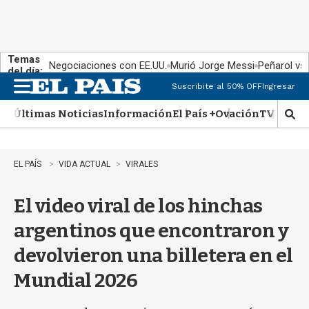
Temas
Negociaciones con EE.UU.
Murió Jorge Messi
Peñarol vs
del día:
Suscribite al 50% OFF
Ingresar
M
e
Últimas Noticias
Información
El País +
Ovación
TV Show
n
M
u
o
s
t
EL PAÍS
VIDA ACTUAL
VIRALES
r
a
El video viral de los hinchas
r
b
argentinos que encontraron y
�
s
devolvieron una billetera en el
q
u
Mundial 2026
e
d