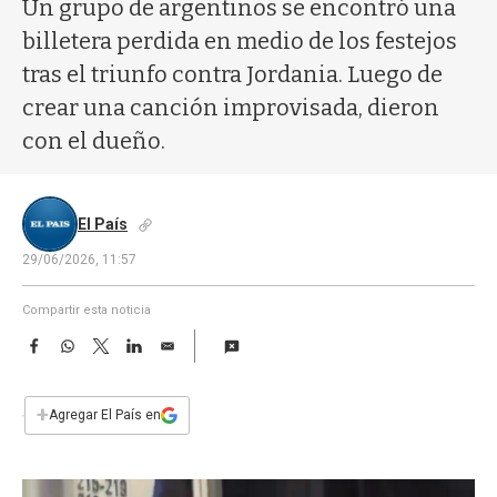
a
Un grupo de argentinos se encontró una
billetera perdida en medio de los festejos
tras el triunfo contra Jordania. Luego de
crear una canción improvisada, dieron
con el dueño.
El País
29/06/2026, 11:57
Compartir esta noticia
F
W
T
L
E
a
h
w
i
m
c
a
i
n
a
e
t
t
k
i
+
Agregar El País en
b
s
t
e
l
o
A
e
d
o
p
r
I
k
p
n