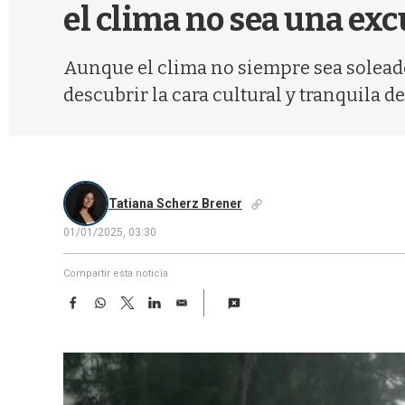
el clima no sea una exc
Aunque el clima no siempre sea soleado
descubrir la cara cultural y tranquila de
Tatiana Scherz Brener
01/01/2025, 03:30
Compartir esta noticia
F
W
T
L
E
a
h
w
i
m
c
a
i
n
a
e
t
t
k
i
b
s
t
e
l
o
A
e
d