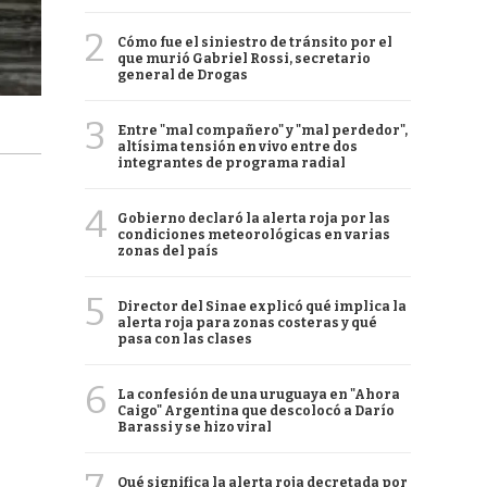
2
Cómo fue el siniestro de tránsito por el
que murió Gabriel Rossi, secretario
general de Drogas
3
Entre "mal compañero" y "mal perdedor",
altísima tensión en vivo entre dos
integrantes de programa radial
4
Gobierno declaró la alerta roja por las
condiciones meteorológicas en varias
zonas del país
5
Director del Sinae explicó qué implica la
alerta roja para zonas costeras y qué
pasa con las clases
6
La confesión de una uruguaya en "Ahora
Caigo" Argentina que descolocó a Darío
Barassi y se hizo viral
Qué significa la alerta roja decretada por