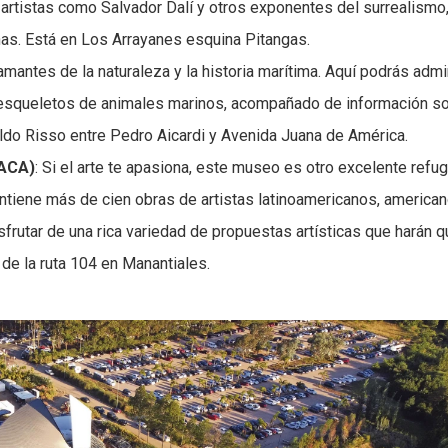
 artistas como Salvador Dalí y otros exponentes del surrealismo,
as. Está en Los Arrayanes esquina Pitangas.
mantes de la naturaleza y la historia marítima. Aquí podrás admi
y esqueletos de animales marinos, acompañado de información s
mildo Risso entre Pedro Aicardi y Avenida Juana de América.
MACA)
: Si el arte te apasiona, este museo es otro excelente refug
ntiene más de cien obras de artistas latinoamericanos, america
frutar de una rica variedad de propuestas artísticas que harán q
de la ruta 104 en Manantiales.