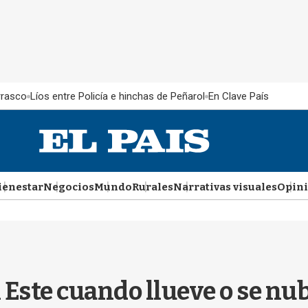
rrasco
Líos entre Policía e hinchas de Peñarol
En Clave País
ienestar
Negocios
Mundo
Rurales
Narrativas visuales
Opin
 Este cuando llueve o se nub