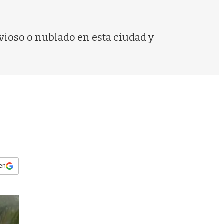
s
q
u
e
ioso o nublado en esta ciudad y
d
a
 en