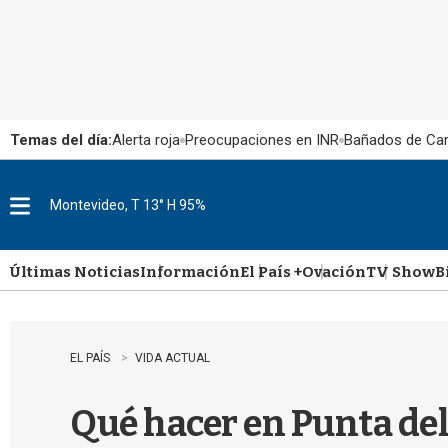
Temas del día:
Alerta roja
Preocupaciones en INR
Bañados de Ca
Montevideo, T 13° H 95%
M
e
n
u
Últimas Noticias
Información
El País +
Ovación
TV Show
B
EL PAÍS
VIDA ACTUAL
Qué hacer en Punta del