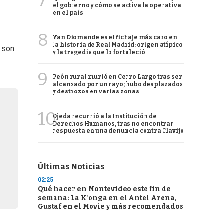
7
el gobierno y cómo se activa la operativa
en el país
8
Yan Diomande es el fichaje más caro en
la historia de Real Madrid: origen atípico
s son
y la tragedia que lo fortaleció
9
Peón rural murió en Cerro Largo tras ser
alcanzado por un rayo; hubo desplazados
y destrozos en varias zonas
10
Ojeda recurrió a la Institución de
Derechos Humanos, tras no encontrar
respuesta en una denuncia contra Clavijo
Últimas Noticias
02:25
Qué hacer en Montevideo este fin de
semana: La K'onga en el Antel Arena,
Gustaf en el Movie y más recomendados