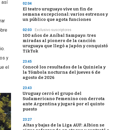
 así
02:04
El teatro uruguayo vive un fin de
semana excepcional: varios estrenos y
un público que agota funciones
rar
obre
02:03
Exclusivo suscriptores
100 años de Aníbal Sampayo: tres
miradas al pionero de la canción
uruguaya que llegó a Japón y conquistó
io.
TikTok
nos y
23:45
ue el
Conocé los resultados de la Quiniela y
la Tómbola nocturna del jueves 6 de
agosto de 2026
23:43
Uruguay cerró el grupo del
Sudamericano Femenino con derrota
ante Argentina y jugará por el quinto
puesto
23:27
Altas y bajas de la Liga AUF: Albion se