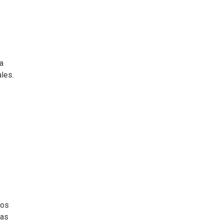
ra
les.
ros
das