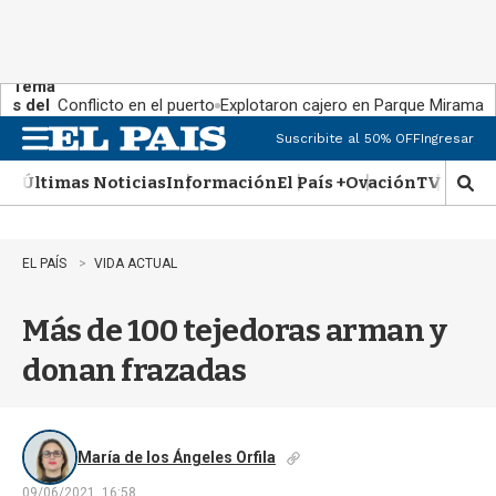
Tema
s del
Conflicto en el puerto
Explotaron cajero en Parque Miramar
día:
Suscribite al 50% OFF
Ingresar
M
e
Últimas Noticias
Información
El País +
Ovación
TV Show
n
M
u
o
s
t
EL PAÍS
VIDA ACTUAL
r
a
Más de 100 tejedoras arman y
r
b
donan frazadas
�
s
q
u
e
María de los Ángeles Orfila
d
09/06/2021, 16:58