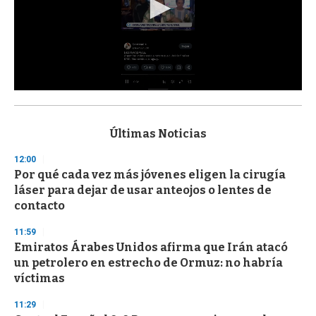
0
s
e
c
Últimas Noticias
o
n
12:00
d
Por qué cada vez más jóvenes eligen la cirugía
s
o
láser para dejar de usar anteojos o lentes de
f
contacto
3
3
s
11:59
e
Emiratos Árabes Unidos afirma que Irán atacó
c
un petrolero en estrecho de Ormuz: no habría
o
n
víctimas
d
s
11:29