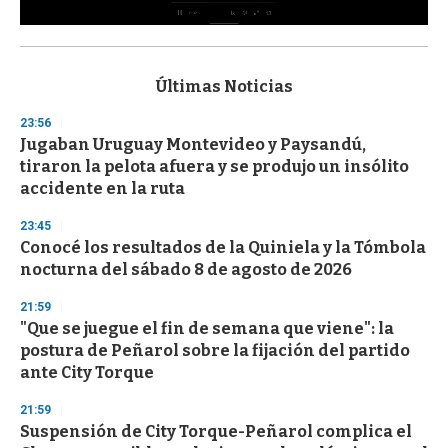
0
s
e
c
Últimas Noticias
o
n
23:56
d
Jugaban Uruguay Montevideo y Paysandú,
s
o
tiraron la pelota afuera y se produjo un insólito
f
accidente en la ruta
3
3
s
23:45
e
Conocé los resultados de la Quiniela y la Tómbola
c
nocturna del sábado 8 de agosto de 2026
o
n
d
21:59
s
"Que se juegue el fin de semana que viene": la
postura de Peñarol sobre la fijación del partido
ante City Torque
21:59
Suspensión de City Torque-Peñarol complica el