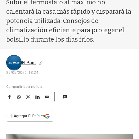
a
Subir el termostato al máximo no
calentará la casa más rápido y disparará la
potencia utilizada. Consejos de
climatización eficiente para proteger el
bolsillo durante los días fríos.
El País
29/05/2026, 13:24
Compartir esta noticia
F
W
T
L
E
a
h
w
i
m
c
a
i
n
a
e
t
t
k
i
+
Agregar El País en
b
s
t
e
l
o
A
e
d
o
p
r
I
k
p
n