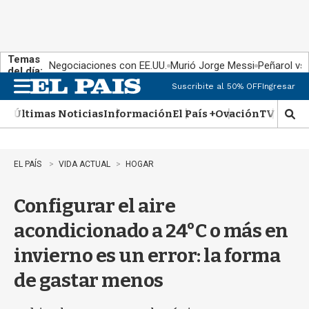
Temas
Negociaciones con EE.UU.
Murió Jorge Messi
Peñarol vs
del día:
Suscribite al 50% OFF
Ingresar
M
e
Últimas Noticias
Información
El País +
Ovación
TV Show
n
M
u
o
s
t
EL PAÍS
VIDA ACTUAL
HOGAR
r
a
Configurar el aire
r
b
acondicionado a 24°C o más en
�
s
invierno es un error: la forma
q
u
de gastar menos
e
d