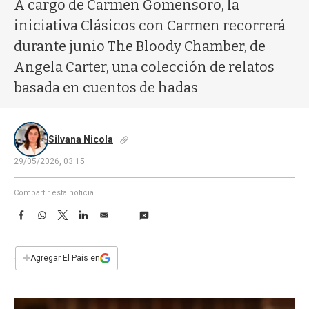
a
A cargo de Carmen Gomensoro, la
iniciativa Clásicos con Carmen recorrerá
durante junio The Bloody Chamber, de
Angela Carter, una colección de relatos
basada en cuentos de hadas
Silvana Nicola
29/05/2026, 03:15
Compartir esta noticia
F
W
T
L
E
a
h
w
i
m
c
a
i
n
a
e
t
t
k
i
+
Agregar El País en
b
s
t
e
l
o
A
e
d
o
p
r
I
k
p
n