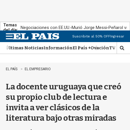
Temas
Negociaciones con EE.UU.
Murió Jorge Messi
Peñarol vs
del día:
Suscribite al 50% OFF
Ingresar
M
e
Últimas Noticias
Información
El País +
Ovación
TV Show
n
M
u
o
s
t
EL PAÍS
EL EMPRESARIO
r
a
La docente uruguaya que creó
r
b
su propio club de lectura e
�
s
invita a ver clásicos de la
q
u
literatura bajo otras miradas
e
d