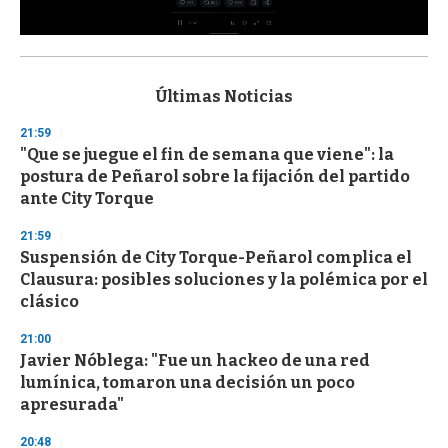
0
s
e
c
Últimas Noticias
o
n
21:59
d
"Que se juegue el fin de semana que viene": la
s
o
postura de Peñarol sobre la fijación del partido
f
ante City Torque
3
3
s
21:59
e
Suspensión de City Torque-Peñarol complica el
c
Clausura: posibles soluciones y la polémica por el
o
n
clásico
d
s
21:00
Javier Nóblega: "Fue un hackeo de una red
lumínica, tomaron una decisión un poco
apresurada"
20:48