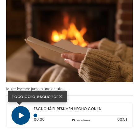
Mujer leyendo junto a una estufa.
×
Toca para escuchar
ESCUCHÁ EL RESUMEN HECHO CON IA
Tiempo transcurrido: 0 segundos
Duraci
00:00
00:51