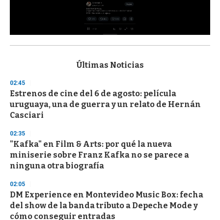
0
s
e
c
Últimas Noticias
o
n
02:45
d
Estrenos de cine del 6 de agosto: película
s
o
uruguaya, una de guerra y un relato de Hernán
f
Casciari
3
3
s
02:35
e
"Kafka" en Film & Arts: por qué la nueva
c
miniserie sobre Franz Kafka no se parece a
o
n
ninguna otra biografía
d
s
02:05
DM Experience en Montevideo Music Box: fecha
del show de la banda tributo a Depeche Mode y
cómo conseguir entradas