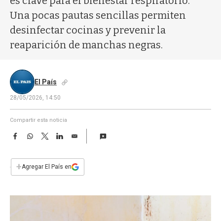
es clave para el bienestar respiratorio.
a
Una pocas pautas sencillas permiten
desinfectar cocinas y prevenir la
reaparición de manchas negras.
El País
28/05/2026, 14:50
Compartir esta noticia
F
W
T
L
E
a
h
w
i
m
c
a
i
n
a
e
t
t
k
i
+
Agregar El País en
b
s
t
e
l
o
A
e
d
o
p
r
I
k
p
n