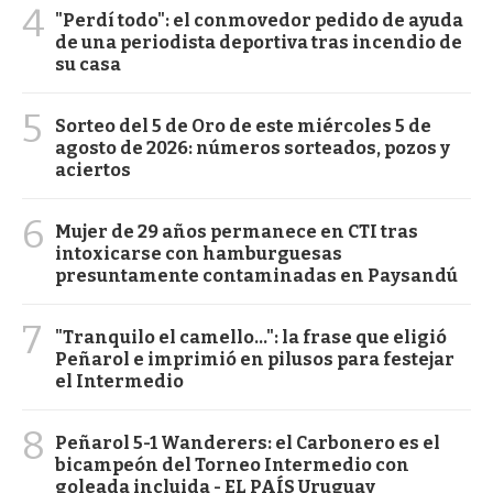
4
"Perdí todo": el conmovedor pedido de ayuda
de una periodista deportiva tras incendio de
su casa
5
Sorteo del 5 de Oro de este miércoles 5 de
agosto de 2026: números sorteados, pozos y
aciertos
6
Mujer de 29 años permanece en CTI tras
intoxicarse con hamburguesas
presuntamente contaminadas en Paysandú
7
"Tranquilo el camello...": la frase que eligió
Peñarol e imprimió en pilusos para festejar
el Intermedio
8
Peñarol 5-1 Wanderers: el Carbonero es el
bicampeón del Torneo Intermedio con
goleada incluida - EL PAÍS Uruguay