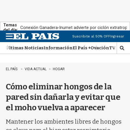
Temas
Conexión Ganadera
Inumet advierte por ciclón extratropi
del día:
Suscribite al 50% OFF
Ingresar
M
e
Últimas Noticias
Información
El País +
Ovación
TV Show
n
M
u
o
s
t
EL PAÍS
VIDA ACTUAL
HOGAR
r
a
Cómo eliminar hongos de la
r
b
pared sin dañarla y evitar que
�
s
el moho vuelva a aparecer
q
u
e
Mantener los ambientes libres de hongos
d