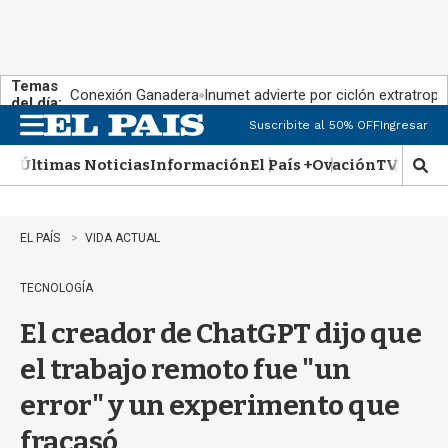
Temas
Conexión Ganadera
Inumet advierte por ciclón extratropi
del día:
Suscribite al 50% OFF
Ingresar
M
e
Últimas Noticias
Información
El País +
Ovación
TV Show
n
M
u
o
s
t
EL PAÍS
VIDA ACTUAL
r
a
TECNOLOGÍA
r
b
El creador de ChatGPT dijo que
�
s
el trabajo remoto fue "un
q
u
error" y un experimento que
e
d
fracasó