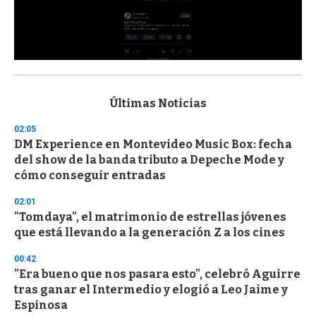
0
s
e
c
Últimas Noticias
o
n
02:05
d
DM Experience en Montevideo Music Box: fecha
s
o
del show de la banda tributo a Depeche Mode y
f
cómo conseguir entradas
3
3
s
02:01
e
"Tomdaya", el matrimonio de estrellas jóvenes
c
que está llevando a la generación Z a los cines
o
n
d
00:42
s
"Era bueno que nos pasara esto", celebró Aguirre
tras ganar el Intermedio y elogió a Leo Jaime y
Espinosa