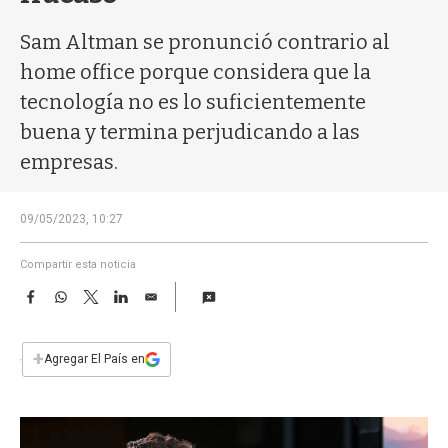
a
Sam Altman se pronunció contrario al
home office porque considera que la
tecnología no es lo suficientemente
buena y termina perjudicando a las
empresas.
09/05/2023, 10:27
Compartir esta noticia
F
W
T
L
E
a
h
w
i
m
c
a
i
n
a
e
t
t
k
i
+
Agregar El País en
b
s
t
e
l
o
A
e
d
o
p
r
I
k
p
n