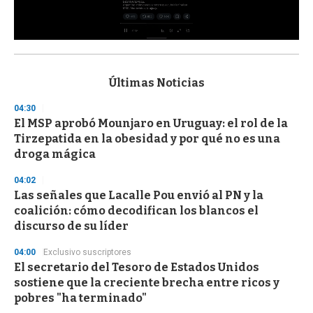
0
s
e
c
Últimas Noticias
o
n
04:30
d
El MSP aprobó Mounjaro en Uruguay: el rol de la
s
o
Tirzepatida en la obesidad y por qué no es una
f
droga mágica
3
3
s
04:02
e
Las señales que Lacalle Pou envió al PN y la
c
coalición: cómo decodifican los blancos el
o
n
discurso de su líder
d
s
04:00
Exclusivo suscriptores
El secretario del Tesoro de Estados Unidos
sostiene que la creciente brecha entre ricos y
pobres "ha terminado"