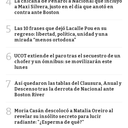
4
La chicana de Peñarol a Nacional que incluyó
a Maxi Silvera, justo en el día que anotó en
contra ante Boston
5
Las 10 frases que dejó Lacalle Pou en su
regreso: libertad, política, unidad y una
mirada “menos ortodoxa”
6
UCOT extiende el paro tras el secuestro de un
chofer y un ómnibus: se movilizarán este
lunes
7
Así quedaron las tablas del Clausura, Anual y
Descenso tras la derrota de Nacional ante
Boston River
8
Moria Casán descolocó a Natalia Oreiro al
revelar su insólito secreto para lucir
radiante: "¿Esperma de qué?"