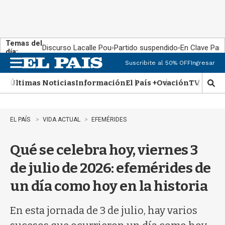
Temas del
Discurso Lacalle Pou
Partido suspendido
En Clave País
día:
Suscribite al 50% OFF
Ingresar
M
e
Últimas Noticias
Información
El País +
Ovación
TV Show
n
M
u
o
s
t
EL PAÍS
VIDA ACTUAL
EFEMÉRIDES
r
a
Qué se celebra hoy, viernes 3
r
b
de julio de 2026: efemérides de
�
s
un día como hoy en la historia
q
u
e
En esta jornada de 3 de julio, hay varios
d