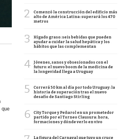
2
Comenzó la construcción del edificio más
alto de América Latina: superará los 470
metros
3
Hígado graso: seis bebidas que pueden
ayudar a cuidar la salud hepática y los
hábitos que las complementan
4
Jóvenes, sanos y obsesionados con el
futuro: el nuevo boom de la medicina de
la longevidad llega a Uruguay
5
Correrá 50 km al día por todo Uruguay: la
historia de superación tras el nuevo
desafío de Santiago Stirling
n
s que
6
City Torque y Peñarol en un prometedor
partido por el Torneo Clausura: hora,
formaciones y dónde verlo en vivo
La figura del Carnaval que tuvo un cruce