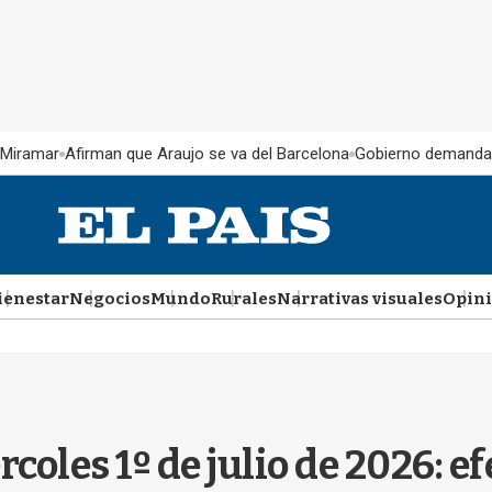
 Miramar
Afirman que Araujo se va del Barcelona
Gobierno demanda
ienestar
Negocios
Mundo
Rurales
Narrativas visuales
Opin
rcoles 1º de julio de 2026: 