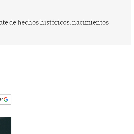
s
q
u
e
trate de hechos históricos, nacimientos
d
a
 en