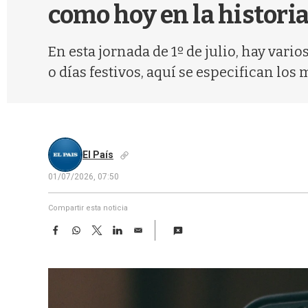
como hoy en la histori
En esta jornada de 1º de julio, hay var
o días festivos, aquí se especifican los 
El País
01/07/2026, 07:50
Compartir esta noticia
F
W
T
L
E
a
h
w
i
m
c
a
i
n
a
e
t
t
k
i
b
s
t
e
l
o
A
e
d