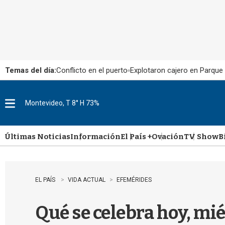
Temas del día:
Conflicto en el puerto
Explotaron cajero en Parque
Montevideo, T 8° H 73%
M
e
n
u
Últimas Noticias
Información
El País +
Ovación
TV Show
B
EL PAÍS
VIDA ACTUAL
EFEMÉRIDES
Qué se celebra hoy, mié