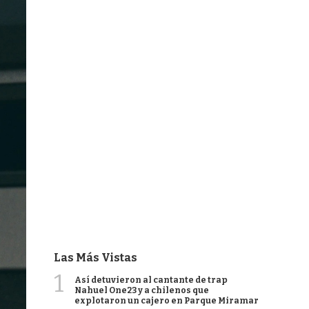
Las Más Vistas
1
Así detuvieron al cantante de trap
Nahuel One23 y a chilenos que
explotaron un cajero en Parque Miramar