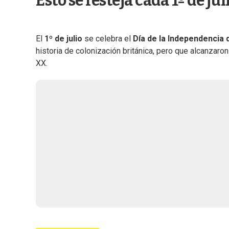
Esto se festeja cada 1º de jul
El
1º de julio
se celebra el
Día de la Independencia
historia de colonización británica, pero que alcanzaro
XX.