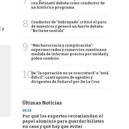
7
con Petinatti debuta como conductor de
un histórico programa
8
Conductor de "Subrayado" criticó el paro
de maestros y generó un fuerte debate:
X y
"No tiene sentido"
9
"Más burocracia y complicación":
supermercados y comercios cuestionan
medida de informar precios por unidad y
piden cambios
10
De "la operación no se concretará" a "está
difícil": contrapunto de agentes y
dirigentes de Peñarol por De La Cruz
Últimas Noticias
09:25
Por qué los expertos recomiendan el
papel aluminio para guardar billetes
en casa y qué hay que evitar