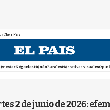
En Clave País
ienestar
Negocios
Mundo
Rurales
Narrativas visuales
Opin
tes 2 de junio de 2026: efe