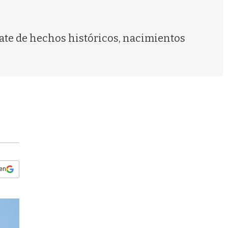
s
q
u
e
rate de hechos históricos, nacimientos
d
a
 en