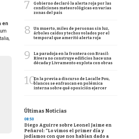
7
Gobierno declaró la alerta roja por las
condiciones meteorológicas en varias
zonas del país
a en
8
Un muerto, miles de personas sin luz,
ndum
árboles caídos y techos volados por el
alia,
temporal que ameritó alerta roja
9
La paradoja en la frontera con Brasil:
Rivera no construye edificios hace una
década y Livramento explota con obras
10
En la previa a discurso de Lacalle Pou,
blancos se enfrascan en polémica
interna sobre qué oposición ejercer
Últimas Noticias
08:50
Diego Aguirre sobre Leonel Jaime en
Peñarol: “Lo vimos el primer día y
jodíamos con que nos habían dado a