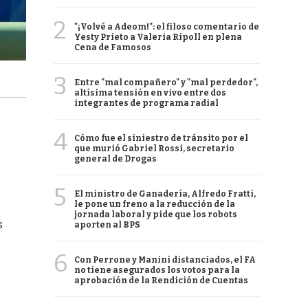
2
"¡Volvé a Adeom!": el filoso comentario de
Yesty Prieto a Valeria Ripoll en plena
Cena de Famosos
3
Entre "mal compañero" y "mal perdedor",
altísima tensión en vivo entre dos
integrantes de programa radial
4
Cómo fue el siniestro de tránsito por el
que murió Gabriel Rossi, secretario
general de Drogas
5
El ministro de Ganadería, Alfredo Fratti,
le pone un freno a la reducción de la
jornada laboral y pide que los robots
s
aporten al BPS
6
Con Perrone y Manini distanciados, el FA
no tiene asegurados los votos para la
aprobación de la Rendición de Cuentas