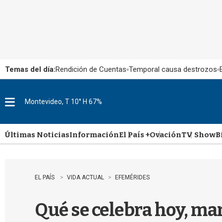
Temas del día:
Rendición de Cuentas
Temporal causa destrozos
Montevideo, T 10° H 67%
M
e
n
u
Últimas Noticias
Información
El País +
Ovación
TV Show
B
EL PAÍS
VIDA ACTUAL
EFEMÉRIDES
Qué se celebra hoy, mar