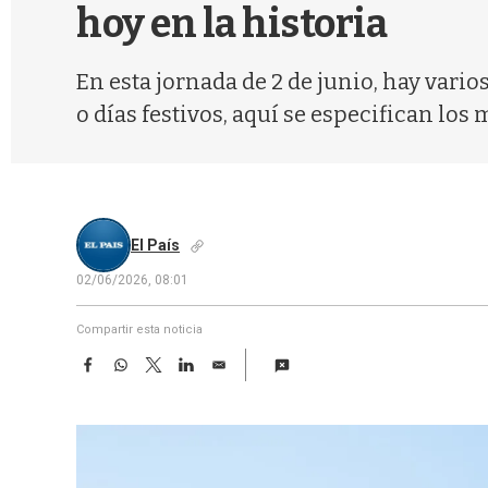
hoy en la historia
En esta jornada de 2 de junio, hay vari
o días festivos, aquí se especifican los 
El País
02/06/2026, 08:01
Compartir esta noticia
F
W
T
L
E
a
h
w
i
m
c
a
i
n
a
e
t
t
k
i
b
s
t
e
l
o
A
e
d