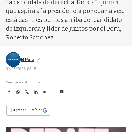
a
La candidata de derecha, Keiko Fujimori,
que aspira a la presidencia por cuarta vez,
está casi tres puntos arriba del candidato
de izquierda y lìder de Juntos por el Perú,
Roberto Sánchez.
El País
02/06/2026, 03:15
Compartir esta noticia
F
W
T
L
E
a
h
w
i
m
c
a
i
n
a
e
t
t
k
i
+
Agregar El País en
b
s
t
e
l
o
A
e
d
o
p
r
I
k
p
n