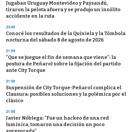
Jugaban Uruguay Montevideo y Paysandú,
s
o
tiraron la pelota afuera y se produjo un insólito
f
accidente en la ruta
3
3
s
23:45
e
Conocé los resultados de la Quiniela y la Tómbola
c
nocturna del sábado 8 de agosto de 2026
o
n
d
21:59
s
"Que se juegue el fin de semana que viene": la
postura de Peñarol sobre la fijación del partido
ante City Torque
21:59
Suspensión de City Torque-Peñarol complica el
Clausura: posibles soluciones y la polémica por el
clásico
21:00
Javier Nóblega: "Fue un hackeo de una red
lumínica, tomaron una decisión un poco
apresurada"