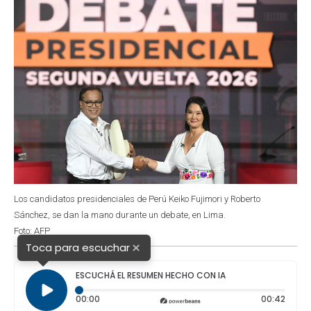
Los candidatos presidenciales de Perú Keiko Fujimori y Roberto
Sánchez, se dan la mano durante un debate, en Lima.
Foto: AFP
×
Toca para escuchar
ESCUCHÁ EL RESUMEN HECHO CON IA
Tiempo transcurrido: 0 segundos
Durac
00:00
00:42