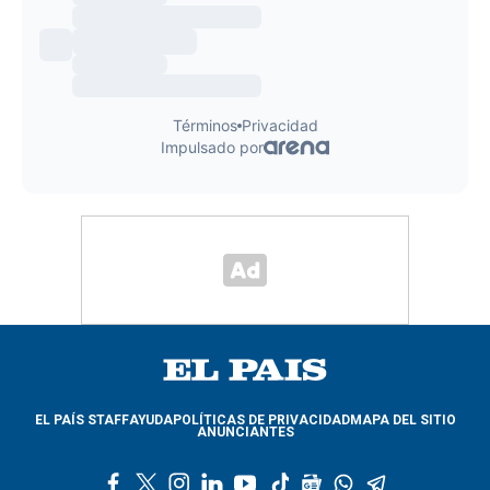
EL PAÍS STAFF
AYUDA
POLÍTICAS DE PRIVACIDAD
MAPA DEL SITIO
ANUNCIANTES
f
t
i
l
y
t
g
w
t