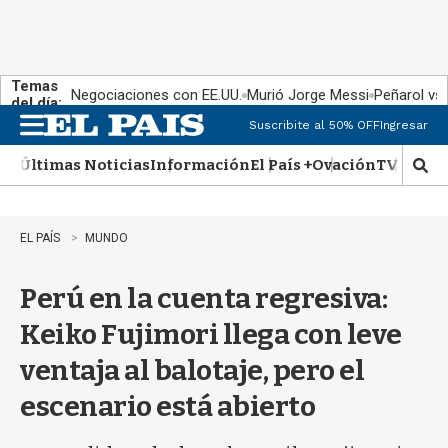
Temas
Negociaciones con EE.UU.
Murió Jorge Messi
Peñarol vs
del día:
Suscribite al 50% OFF
Ingresar
M
e
Últimas Noticias
Información
El País +
Ovación
TV Show
n
M
u
o
s
t
EL PAÍS
MUNDO
r
a
Perú en la cuenta regresiva:
r
b
Keiko Fujimori llega con leve
�
s
ventaja al balotaje, pero el
q
u
escenario está abierto
e
d