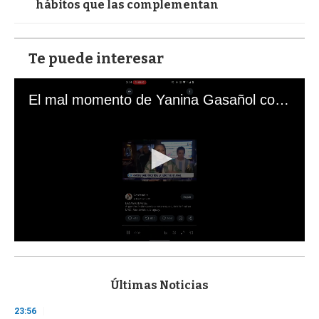
hábitos que las complementan
Te puede interesar
El mal momento de Yanina Gasañol con un hincha argentino en "Subrayado"
0
s
e
c
Últimas Noticias
o
n
23:56
d