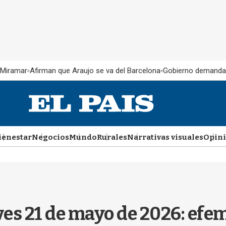
 Miramar
Afirman que Araujo se va del Barcelona
Gobierno demanda
ienestar
Negocios
Mundo
Rurales
Narrativas visuales
Opin
eves 21 de mayo de 2026: efe