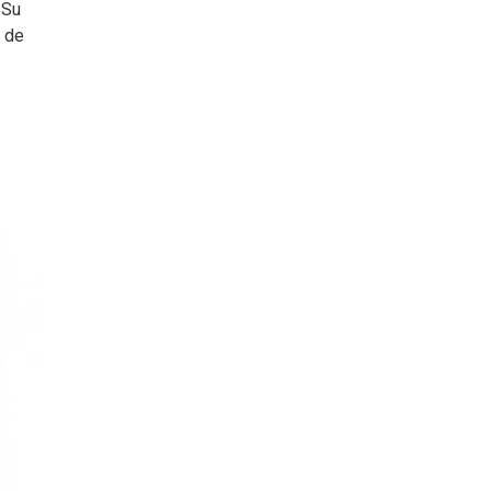
 Su
s de