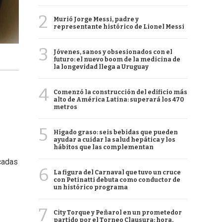
2
Murió Jorge Messi, padre y
representante histórico de Lionel Messi
3
Jóvenes, sanos y obsesionados con el
futuro: el nuevo boom de la medicina de
la longevidad llega a Uruguay
4
Comenzó la construcción del edificio más
alto de América Latina: superará los 470
metros
5
Hígado graso: seis bebidas que pueden
ayudar a cuidar la salud hepática y los
hábitos que las complementan
cadas
6
La figura del Carnaval que tuvo un cruce
con Petinatti debuta como conductor de
un histórico programa
7
City Torque y Peñarol en un prometedor
partido por el Torneo Clausura: hora,