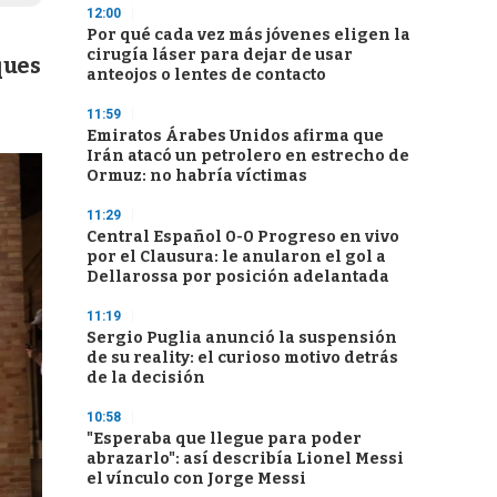
12:00
Por qué cada vez más jóvenes eligen la
cirugía láser para dejar de usar
ques
anteojos o lentes de contacto
11:59
Emiratos Árabes Unidos afirma que
Irán atacó un petrolero en estrecho de
Ormuz: no habría víctimas
11:29
Central Español 0-0 Progreso en vivo
por el Clausura: le anularon el gol a
Dellarossa por posición adelantada
11:19
Sergio Puglia anunció la suspensión
de su reality: el curioso motivo detrás
de la decisión
10:58
"Esperaba que llegue para poder
abrazarlo": así describía Lionel Messi
el vínculo con Jorge Messi