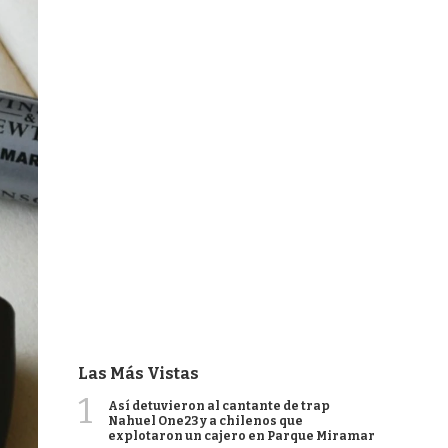
Las Más Vistas
1
Así detuvieron al cantante de trap
Nahuel One23 y a chilenos que
explotaron un cajero en Parque Miramar