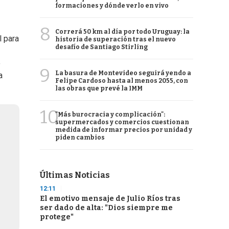
formaciones y dónde verlo en vivo
8
Correrá 50 km al día por todo Uruguay: la
l para
historia de superación tras el nuevo
desafío de Santiago Stirling
o
9
La basura de Montevideo seguirá yendo a
a
Felipe Cardoso hasta al menos 2055, con
las obras que prevé la IMM
10
"Más burocracia y complicación":
supermercados y comercios cuestionan
medida de informar precios por unidad y
piden cambios
Últimas Noticias
12:11
El emotivo mensaje de Julio Ríos tras
ser dado de alta: "Dios siempre me
protege"