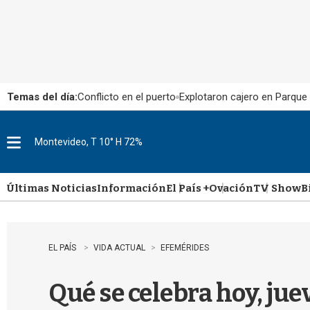
Temas del día:
Conflicto en el puerto
Explotaron cajero en Parque
Montevideo, T 10° H 72%
M
e
n
u
Últimas Noticias
Información
El País +
Ovación
TV Show
B
EL PAÍS
VIDA ACTUAL
EFEMÉRIDES
Qué se celebra hoy, ju