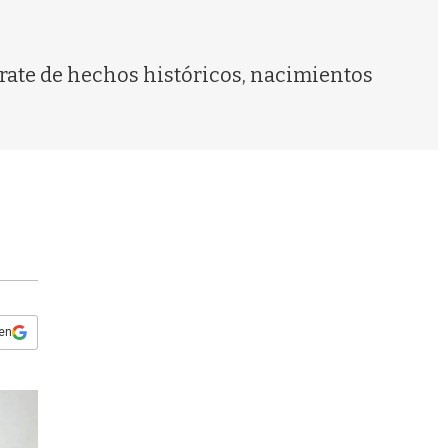
s
q
u
e
trate de hechos históricos, nacimientos
d
a
 en