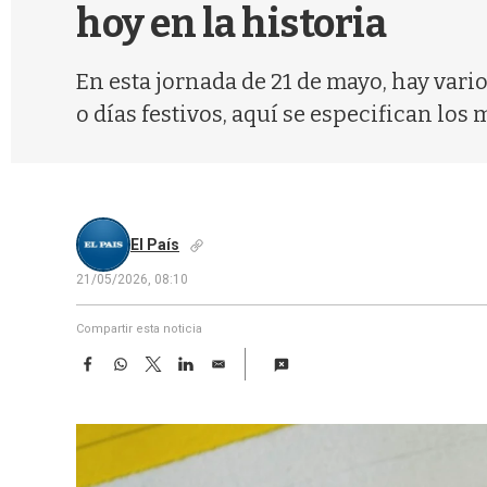
hoy en la historia
En esta jornada de 21 de mayo, hay vari
o días festivos, aquí se especifican los 
El País
21/05/2026, 08:10
Compartir esta noticia
F
W
T
L
E
a
h
w
i
m
c
a
i
n
a
e
t
t
k
i
b
s
t
e
l
o
A
e
d