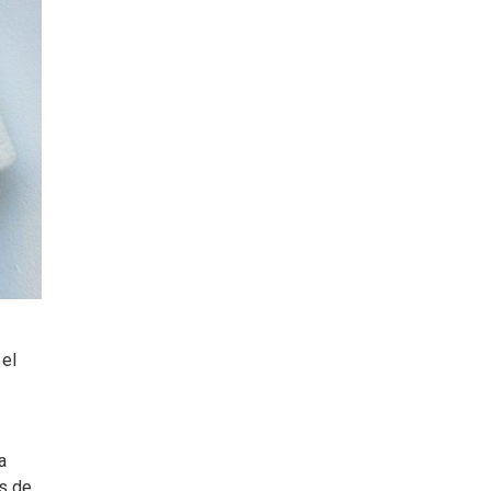
 el
a
os de