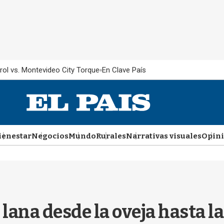
rol vs. Montevideo City Torque
En Clave País
ienestar
Negocios
Mundo
Rurales
Narrativas visuales
Opin
 lana desde la oveja hasta la