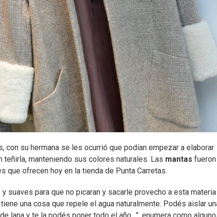
, con su hermana se les ocurrió que podían empezar a elaborar
in teñirla, manteniendo sus colores naturales. Las
mantas
fueron
es que ofrecen hoy en la tienda de Punta Carretas.
 y suaves para que no picaran y sacarle provecho a esta materia
ue tiene una cosa que repele el agua naturalmente. Podés aislar un
 de lana y te la podés poner todo el año…”, enumera como algun