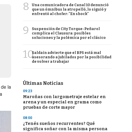
8
Una comunicadora de Canal 10 denunció
que un ómnibus la atropelló, lo siguió y
enfrentó al chofer: "En shock"
9
Suspensión de City Torque-Peñarol
complica el Clausura: posibles
soluciones y la polémica por el clásico
10
Saldain advierte que el BPS está mal
asesorando a jubilados por la posibilidad
de volver a trabajar
Últimas Noticias
 de la
09:23
a
Maroñas con largometraje estelar en
arena y un especial en grama como
pruebas de corte mayor
08:00
¿Tenés sueños recurrentes? Qué
significa soñar con la misma persona