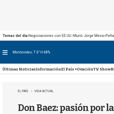
Temas del día:
Negociaciones con EE.UU.
Murió Jorge Messi
Peña
Montevideo, T 6° H 68%
M
e
n
u
Últimas Noticias
Información
El País +
Ovación
TV Show
B
EL PAÍS
VIDA ACTUAL
Don Baez: pasión por la