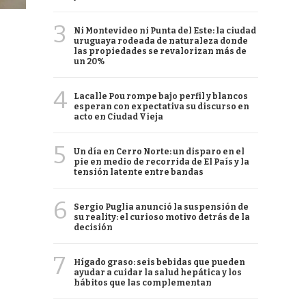
3
Ni Montevideo ni Punta del Este: la ciudad
uruguaya rodeada de naturaleza donde
las propiedades se revalorizan más de
un 20%
4
Lacalle Pou rompe bajo perfil y blancos
esperan con expectativa su discurso en
acto en Ciudad Vieja
5
Un día en Cerro Norte: un disparo en el
pie en medio de recorrida de El País y la
tensión latente entre bandas
6
Sergio Puglia anunció la suspensión de
su reality: el curioso motivo detrás de la
decisión
7
Hígado graso: seis bebidas que pueden
ayudar a cuidar la salud hepática y los
hábitos que las complementan