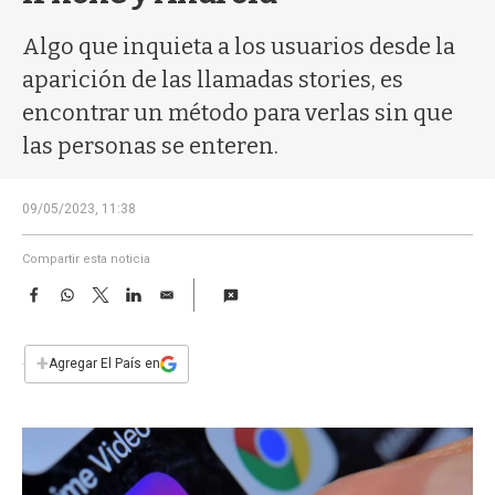
a
Algo que inquieta a los usuarios desde la
aparición de las llamadas stories, es
encontrar un método para verlas sin que
las personas se enteren.
09/05/2023, 11:38
Compartir esta noticia
F
W
T
L
E
a
h
w
i
m
c
a
i
n
a
e
t
t
k
i
+
Agregar El País en
b
s
t
e
l
o
A
e
d
o
p
r
I
k
p
n