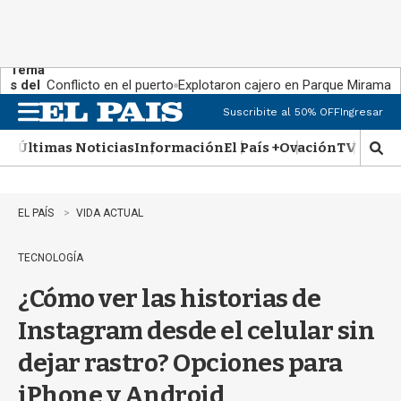
Tema
s del
Conflicto en el puerto
Explotaron cajero en Parque Miramar
día:
Suscribite al 50% OFF
Ingresar
M
e
Últimas Noticias
Información
El País +
Ovación
TV Show
n
M
u
o
s
t
EL PAÍS
VIDA ACTUAL
r
a
TECNOLOGÍA
r
b
¿Cómo ver las historias de
�
s
Instagram desde el celular sin
q
u
dejar rastro? Opciones para
e
d
iPhone y Android