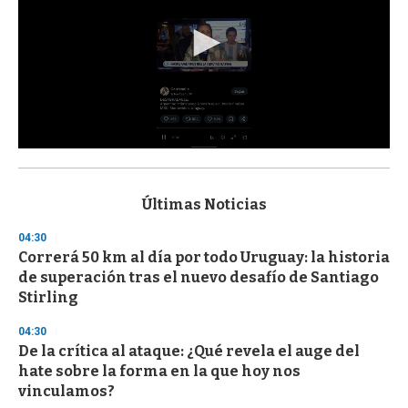
0
s
e
c
Últimas Noticias
o
n
04:30
d
Correrá 50 km al día por todo Uruguay: la historia
s
o
de superación tras el nuevo desafío de Santiago
f
Stirling
3
3
s
04:30
e
De la crítica al ataque: ¿Qué revela el auge del
c
hate sobre la forma en la que hoy nos
o
n
vinculamos?
d