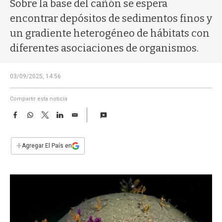
a
Sobre la base del cañón se espera
encontrar depósitos de sedimentos finos y
un gradiente heterogéneo de hábitats con
diferentes asociaciones de organismos.
03/09/2025, 14:56
Compartir esta noticia
F
W
T
L
E
a
h
w
i
m
c
a
i
n
a
e
t
t
k
i
+
Agregar El País en
b
s
t
e
l
o
A
e
d
o
p
r
I
k
p
n