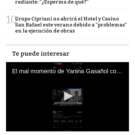
radiante: "¿Esperma de qué?"
10
Grupo Cipriani no abrirá el Hotel y Casino
San Rafael este verano debido a "problemas"
en la ejecución de obras
Te puede interesar
El mal momento de Yanina Gasañol con un hincha argentino en "Subrayado"
0