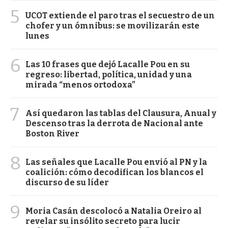
5
UCOT extiende el paro tras el secuestro de un
chofer y un ómnibus: se movilizarán este
lunes
6
Las 10 frases que dejó Lacalle Pou en su
regreso: libertad, política, unidad y una
mirada “menos ortodoxa”
7
Así quedaron las tablas del Clausura, Anual y
Descenso tras la derrota de Nacional ante
Boston River
8
Las señales que Lacalle Pou envió al PN y la
coalición: cómo decodifican los blancos el
discurso de su líder
9
Moria Casán descolocó a Natalia Oreiro al
revelar su insólito secreto para lucir