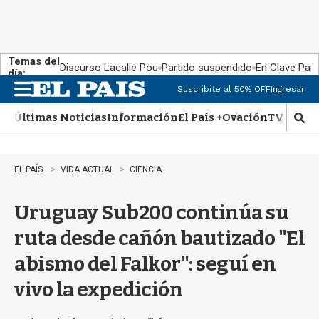
Temas del
Discurso Lacalle Pou
Partido suspendido
En Clave País
día:
Suscribite al 50% OFF
Ingresar
M
e
Últimas Noticias
Información
El País +
Ovación
TV Show
n
M
u
o
s
t
EL PAÍS
VIDA ACTUAL
CIENCIA
r
a
Uruguay Sub200 continúa su
r
b
ruta desde cañón bautizado "El
�
s
abismo del Falkor": seguí en
q
u
vivo la expedición
e
d