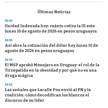
s
e
c
Últimas Noticias
o
n
06:00
d
Unidad Indexada hoy: cuánto cotiza la UI este
s
o
lunes 10 de agosto de 2026 en pesos uruguayos
f
3
06:00
3
s
Así abre la cotización del dólar hoy lunes 10 de
e
agosto de 2026 en pesos uruguayos
c
o
04:30
n
d
El MSP aprobó Mounjaro en Uruguay: el rol de la
s
Tirzepatida en la obesidad y por qué no es una
droga mágica
04:02
Las señales que Lacalle Pou envió al PN y la
coalición: cómo decodifican los blancos el
discurso de su líder