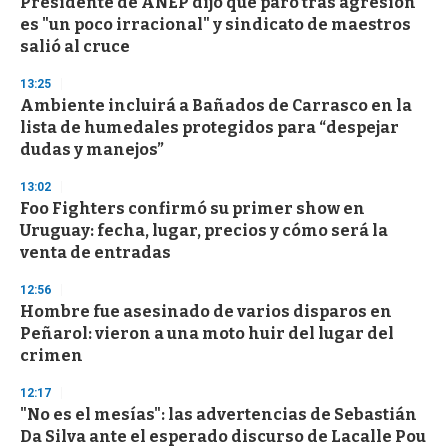
Presidente de ANEP dijo que paro tras agresión
es "un poco irracional" y sindicato de maestros
salió al cruce
13:25
Ambiente incluirá a Bañados de Carrasco en la
lista de humedales protegidos para “despejar
dudas y manejos”
13:02
Foo Fighters confirmó su primer show en
Uruguay: fecha, lugar, precios y cómo será la
venta de entradas
12:56
Hombre fue asesinado de varios disparos en
Peñarol: vieron a una moto huir del lugar del
crimen
12:17
"No es el mesías": las advertencias de Sebastián
Da Silva ante el esperado discurso de Lacalle Pou