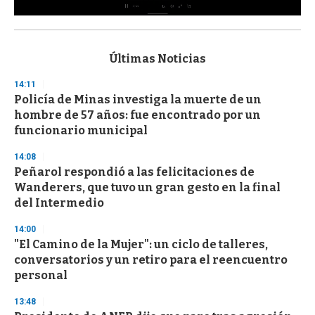
0
s
e
c
Últimas Noticias
o
n
14:11
d
Policía de Minas investiga la muerte de un
s
o
hombre de 57 años: fue encontrado por un
f
funcionario municipal
3
3
s
14:08
e
Peñarol respondió a las felicitaciones de
c
Wanderers, que tuvo un gran gesto en la final
o
n
del Intermedio
d
s
14:00
"El Camino de la Mujer": un ciclo de talleres,
conversatorios y un retiro para el reencuentro
personal
13:48