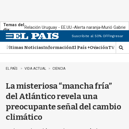
Temas del
Relación Uruguay - EE.UU.
Alerta naranja
Murió Gabriel 
día:
Suscribite al 50% OFF
Ingresar
M
e
Últimas Noticias
Información
El País +
Ovación
TV Show
n
M
u
o
s
t
EL PAÍS
VIDA ACTUAL
CIENCIA
r
a
La misteriosa “mancha fría”
r
b
del Atlántico revela una
�
s
preocupante señal del cambio
q
u
climático
e
d