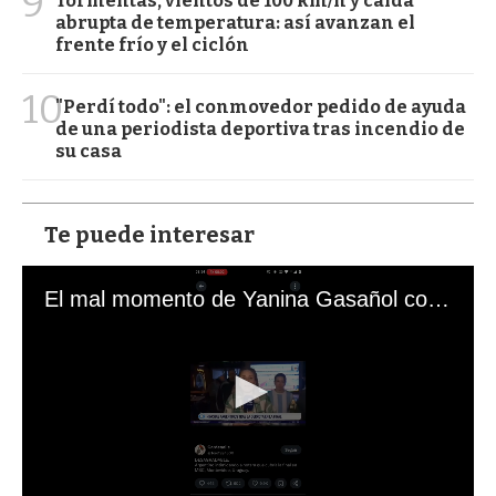
9
Tormentas, vientos de 100 km/h y caída
abrupta de temperatura: así avanzan el
frente frío y el ciclón
10
"Perdí todo": el conmovedor pedido de ayuda
de una periodista deportiva tras incendio de
su casa
Te puede interesar
El mal momento de Yanina Gasañol con un hincha argentino en "Subrayado"