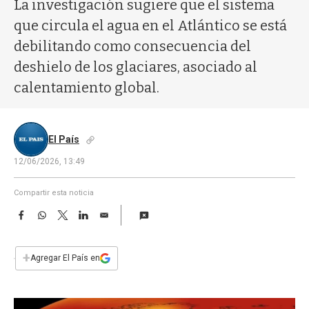
a
La investigación sugiere que el sistema
que circula el agua en el Atlántico se está
debilitando como consecuencia del
deshielo de los glaciares, asociado al
calentamiento global.
El País
12/06/2026, 13:49
Compartir esta noticia
F
W
T
L
E
a
h
w
i
m
c
a
i
n
a
e
t
t
k
i
+
Agregar El País en
b
s
t
e
l
o
A
e
d
o
p
r
I
k
p
n