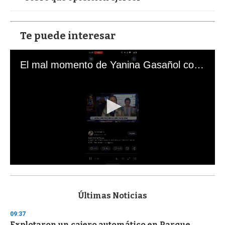
Te puede interesar
El mal momento de Yanina Gasañol con un hincha argentino en "Subrayado"
0
s
e
c
Últimas Noticias
o
n
09:37
d
Explotaron un cajero automático en Parque
s