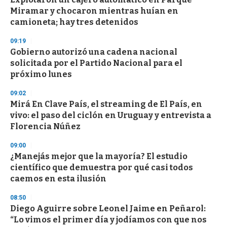
o
Miramar y chocaron mientras huían en
f
camioneta; hay tres detenidos
3
3
s
09:19
e
Gobierno autorizó una cadena nacional
c
solicitada por el Partido Nacional para el
o
n
próximo lunes
d
s
09:02
Mirá En Clave País, el streaming de El País, en
vivo: el paso del ciclón en Uruguay y entrevista a
Florencia Núñez
09:00
¿Manejás mejor que la mayoría? El estudio
científico que demuestra por qué casi todos
caemos en esta ilusión
08:50
Diego Aguirre sobre Leonel Jaime en Peñarol:
“Lo vimos el primer día y jodíamos con que nos