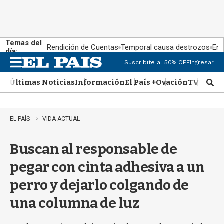
Temas del
Rendición de Cuentas
Temporal causa destrozos
En 
día:
Suscribite al 50% OFF
Ingresar
M
e
Últimas Noticias
Información
El País +
Ovación
TV Show
n
M
u
o
s
t
EL PAÍS
VIDA ACTUAL
r
a
Buscan al responsable de
r
b
pegar con cinta adhesiva a un
�
s
perro y dejarlo colgando de
q
u
una columna de luz
e
d