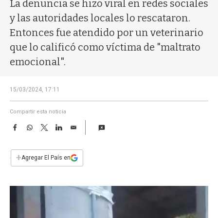
a
La denuncia se hizo viral en redes sociales
y las autoridades locales lo rescataron.
Entonces fue atendido por un veterinario
que lo calificó como víctima de "maltrato
emocional".
15/03/2024, 17:11
Compartir esta noticia
F
W
T
L
E
a
h
w
i
m
c
a
i
n
a
e
t
t
k
i
+
Agregar El País en
b
s
t
e
l
o
A
e
d
o
p
r
I
k
p
n