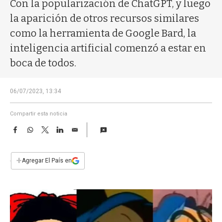
a
Con la popularización de ChatGPT, y luego
la aparición de otros recursos similares
como la herramienta de Google Bard, la
inteligencia artificial comenzó a estar en
boca de todos.
06/07/2023, 13:34
Compartir esta noticia
F
W
T
L
E
a
h
w
i
m
c
a
i
n
a
e
t
t
k
i
+
Agregar El País en
b
s
t
e
l
o
A
e
d
o
p
r
I
k
p
n