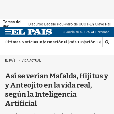
Temas del
Discurso Lacalle Pou
Paro de UCOT
En Clave País
día:
Suscribite al 50% OFF
Ingresar
M
e
Últimas Noticias
Información
El País +
Ovación
TV Show
n
M
u
o
s
t
EL PAÍS
VIDA ACTUAL
r
a
Así se verían Mafalda, Hijitus y
r
b
y Anteojito en la vida real,
�
s
según la Inteligencia
q
u
Artificial
e
d