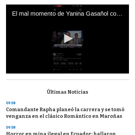
El mal momento de Yanina Gasañol con un hincha argentino en "Subrayado"
0
s
e
c
Últimas Noticias
o
n
09:08
d
Comandante Rapha planeó la carrera y se tomó
s
o
venganza en el clásico Romántico en Maroñas
f
3
09:08
3
s
Horror en mina ilegal en Ecuador: hallaron