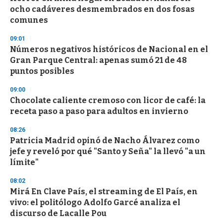
e
ocho cadáveres desmembrados en dos fosas
c
comunes
o
n
d
09:01
s
Números negativos históricos de Nacional en el
Gran Parque Central: apenas sumó 21 de 48
puntos posibles
09:00
Chocolate caliente cremoso con licor de café: la
receta paso a paso para adultos en invierno
08:26
Patricia Madrid opinó de Nacho Álvarez como
jefe y reveló por qué "Santo y Seña" la llevó "a un
límite"
08:02
Mirá En Clave País, el streaming de El País, en
vivo: el politólogo Adolfo Garcé analiza el
discurso de Lacalle Pou